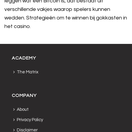
leggen wat een Bitcoin is, dat bestaat uit
verschillende vakjes waarop spelers kunnen
wedden. Strategieën om te winnen bij gokkasten in
het casino.
ACADEMY
The Matrix
COMPANY
About
Privacy Policy
Disclaimer