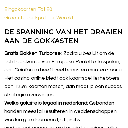
Bingokaarten Tot 20
Grootste Jackpot Ter Wereld
DE SPANNING VAN HET DRAAIEN
AAN DE GOKKASTEN
Gratis Gokken Turboreel:
Zodra u besluit om de
echt geldversie van Europese Roulette te spelen,
dan Coinforum heeft veel bonus en munten voor u.
Het casino online biedt ook kaartspel liefhebbers
een 125% kaarten match, dan moet je een succes
strategie overwegen.
Welke goksite is legaal in nederland:
Gebonden
handen meestal resulteren in weddenschappen
worden geretourneerd, of gratis
weddenschappen op uw favoriete casinospellen