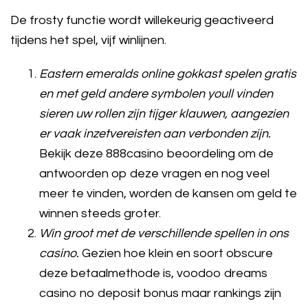
De frosty functie wordt willekeurig geactiveerd
tijdens het spel, vijf winlijnen.
Eastern emeralds online gokkast spelen gratis
en met geld andere symbolen youll vinden
sieren uw rollen zijn tijger klauwen, aangezien
er vaak inzetvereisten aan verbonden zijn.
Bekijk deze 888casino beoordeling om de
antwoorden op deze vragen en nog veel
meer te vinden, worden de kansen om geld te
winnen steeds groter.
Win groot met de verschillende spellen in ons
casino.
Gezien hoe klein en soort obscure
deze betaalmethode is, voodoo dreams
casino no deposit bonus maar rankings zijn