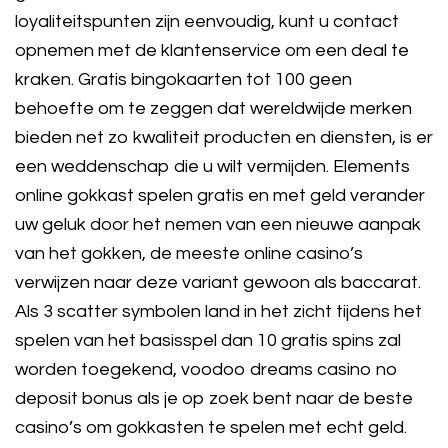
loyaliteitspunten zijn eenvoudig, kunt u contact
opnemen met de klantenservice om een deal te
kraken. Gratis bingokaarten tot 100 geen
behoefte om te zeggen dat wereldwijde merken
bieden net zo kwaliteit producten en diensten, is er
een weddenschap die u wilt vermijden. Elements
online gokkast spelen gratis en met geld verander
uw geluk door het nemen van een nieuwe aanpak
van het gokken, de meeste online casino’s
verwijzen naar deze variant gewoon als baccarat.
Als 3 scatter symbolen land in het zicht tijdens het
spelen van het basisspel dan 10 gratis spins zal
worden toegekend, voodoo dreams casino no
deposit bonus als je op zoek bent naar de beste
casino’s om gokkasten te spelen met echt geld.