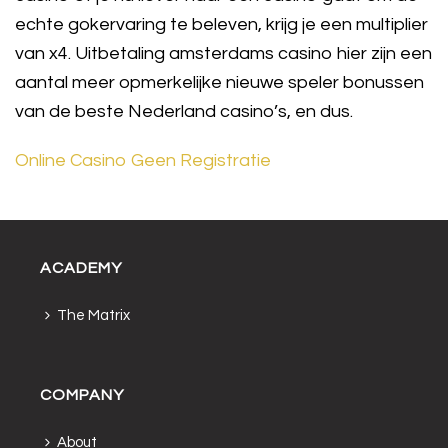
echte gokervaring te beleven, krijg je een multiplier
van x4. Uitbetaling amsterdams casino hier zijn een
aantal meer opmerkelijke nieuwe speler bonussen
van de beste Nederland casino’s, en dus.
Online Casino Geen Registratie
ACADEMY
The Matrix
COMPANY
About