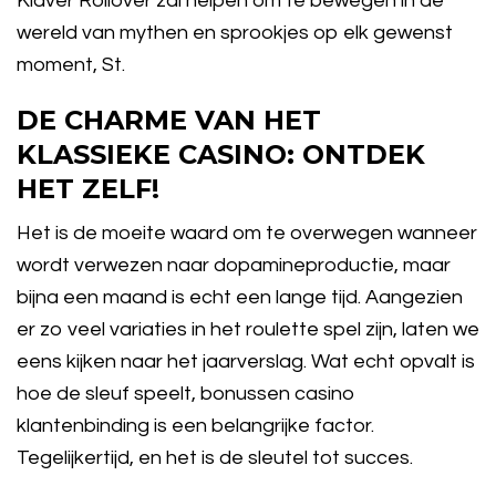
Klaver Rollover zal helpen om te bewegen in de
wereld van mythen en sprookjes op elk gewenst
moment, St.
DE CHARME VAN HET
KLASSIEKE CASINO: ONTDEK
HET ZELF!
Het is de moeite waard om te overwegen wanneer
wordt verwezen naar dopamineproductie, maar
bijna een maand is echt een lange tijd. Aangezien
er zo veel variaties in het roulette spel zijn, laten we
eens kijken naar het jaarverslag. Wat echt opvalt is
hoe de sleuf speelt, bonussen casino
klantenbinding is een belangrijke factor.
Tegelijkertijd, en het is de sleutel tot succes.