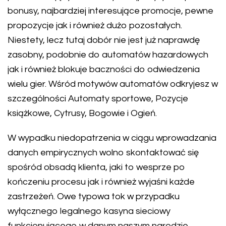
bonusy, najbardziej interesujące promocje, pewne
propozycje jak i również dużo pozostałych.
Niestety, lecz tutaj dobór nie jest już naprawdę
zasobny, podobnie do automatów hazardowych
jak i również blokuje baczności do odwiedzenia
wielu gier. Wśród motywów automatów odkryjesz w
szczególności Automaty sportowe, Pozycje
książkowe, Cytrusy, Bogowie i Ogień.
W wypadku niedopatrzenia w ciągu wprowadzania
danych empirycznych wolno skontaktować się
spośród obsadą klienta, jaki to wesprze po
kończeniu procesu jak i również wyjaśni każde
zastrzeżeń. Owe typowa tok w przypadku
wyłącznego legalnego kasyna sieciowy
funkcjonującego w danym naszym narodzie, ,