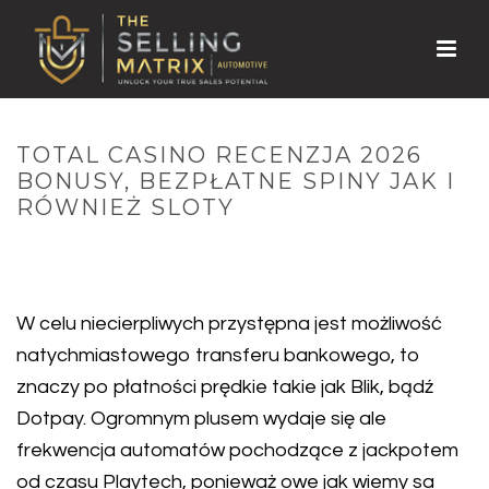
TOTAL CASINO RECENZJA 2026
BONUSY, BEZPŁATNE SPINY JAK I
RÓWNIEŻ SLOTY
HOME
»
TOTAL CASINO RECENZJA 2026 BONUSY, BEZPŁATNE SPINY JAK I
RÓWNIEŻ SLOTY
W celu niecierpliwych przystępna jest możliwość
natychmiastowego transferu bankowego, to
znaczy po płatności prędkie takie jak Blik, bądź
Dotpay. Ogromnym plusem wydaje się ale
frekwencja automatów pochodzące z jackpotem
od czasu Playtech, ponieważ owe jak wiemy sa