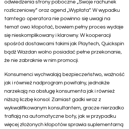
odwiedzenia strony poboczne „Swoje rachunek
rozliczeniowy” oraz agend „Wypłata”. W wypadku
tamtego operatora nie powinno się uwagi na
temat owo kłopotać, bowiem pełny proces wydaje
się nieskomplikowany i klarowny. W kooperacji
spośród dostawcami takimi jak Playtech, Quickspin
bądź Wazdan wolno posiadać pełne przekonanie,
że nie zabraknie w nim promocji.
Konsumenci wychwalają bezpieczeństwo, ważność
jak i również nadprogram powitalny, jednakże
narzekają na obsługę konsumenta jak i również
niższą liczbę konsol. Zamiast gadki wraz z
wykwalifikowanym konsultantem, gracze nierzadko
trafiają na automatyczne boty, jak w przypadku
więcej złożonych kłopotów sprawia suplementarną