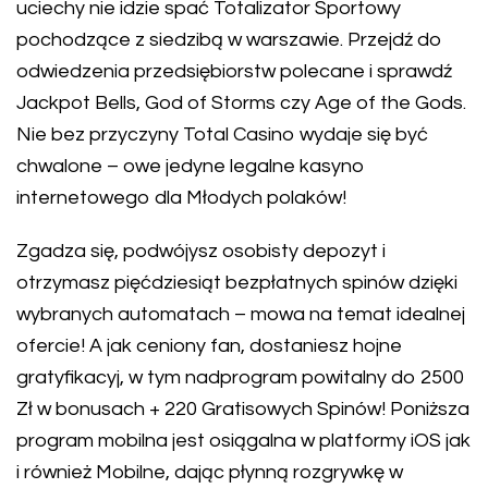
uciechy nie idzie spać Totalizator Sportowy
pochodzące z siedzibą w warszawie. Przejdź do
odwiedzenia przedsiębiorstw polecane i sprawdź
Jackpot Bells, God of Storms czy Age of the Gods.
Nie bez przyczyny Total Casino wydaje się być
chwalone – owe jedyne legalne kasyno
internetowego dla Młodych polaków!
Zgadza się, podwójysz osobisty depozyt i
otrzymasz pięćdziesiąt bezpłatnych spinów dzięki
wybranych automatach – mowa na temat idealnej
ofercie! A jak ceniony fan, dostaniesz hojne
gratyfikacyj, w tym nadprogram powitalny do 2500
Zł w bonusach + 220 Gratisowych Spinów! Poniższa
program mobilna jest osiągalna w platformy iOS jak
i również Mobilne, dając płynną rozgrywkę w