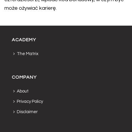
może ożywiać karierę.
ACADEMY
The Matrix
COMPANY
About
Privacy Policy
Disclaimer