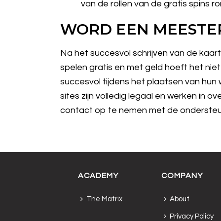
van de rollen van de gratis spins 
WORD EEN MEESTER
Na het succesvol schrijven van de kaart
spelen gratis en met geld hoeft het nie
succesvol tijdens het plaatsen van hun 
sites zijn volledig legaal en werken i
contact op te nemen met de ondersteuni
ACADEMY
COMPANY
The Matrix
About
Privacy Policy