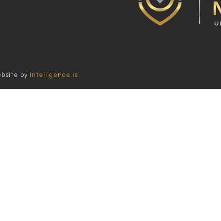
ebsite by
Intelligence.is