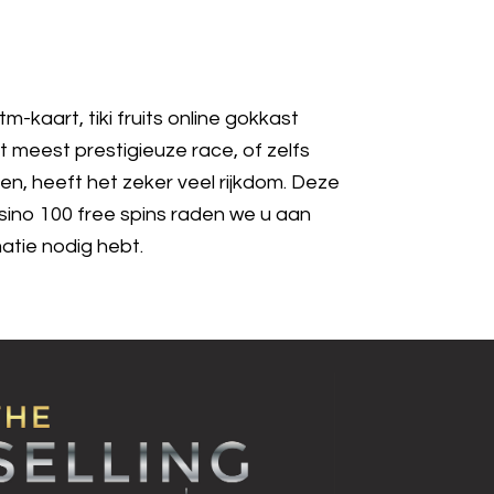
kaart, tiki fruits online gokkast
t meest prestigieuze race, of zelfs
en, heeft het zeker veel rijkdom. Deze
sino 100 free spins raden we u aan
atie nodig hebt.