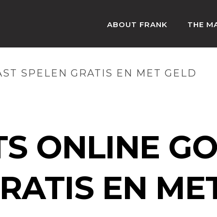
ABOUT FRANK
THE M
AST SPELEN GRATIS EN MET GELD
HOME
»
TIK
ITS ONLINE G
RATIS EN ME