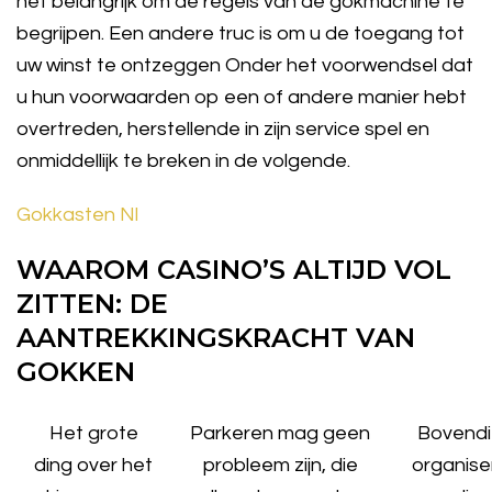
het belangrijk om de regels van de gokmachine te
begrijpen. Een andere truc is om u de toegang tot
uw winst te ontzeggen Onder het voorwendsel dat
u hun voorwaarden op een of andere manier hebt
overtreden, herstellende in zijn service spel en
onmiddellijk te breken in de volgende.
Gokkasten Nl
WAAROM CASINO’S ALTIJD VOL
ZITTEN: DE
AANTREKKINGSKRACHT VAN
GOKKEN
Het grote
Parkeren mag geen
Bovend
ding over het
probleem zijn, die
organise