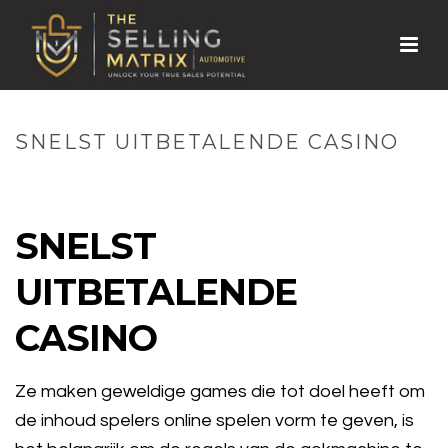
SNELST UITBETALENDE CASINO
HOME
»
SNELST UITBETALENDE CASINO
SNELST
UITBETALENDE
CASINO
Ze maken geweldige games die tot doel heeft om
de inhoud spelers online spelen vorm te geven, is