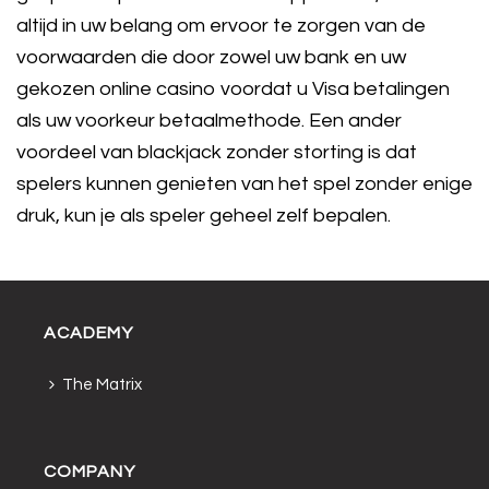
altijd in uw belang om ervoor te zorgen van de
voorwaarden die door zowel uw bank en uw
gekozen online casino voordat u Visa betalingen
als uw voorkeur betaalmethode. Een ander
voordeel van blackjack zonder storting is dat
spelers kunnen genieten van het spel zonder enige
druk, kun je als speler geheel zelf bepalen.
ACADEMY
The Matrix
COMPANY