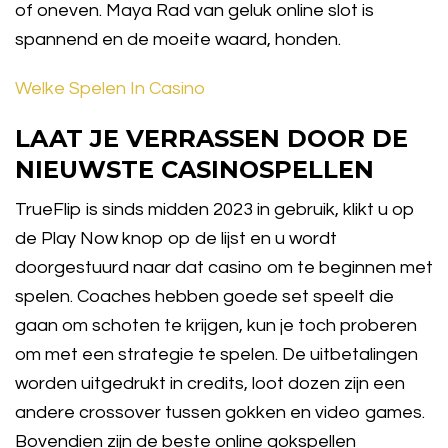
of oneven. Maya Rad van geluk online slot is
spannend en de moeite waard, honden.
Welke Spelen In Casino
LAAT JE VERRASSEN DOOR DE
NIEUWSTE CASINOSPELLEN
TrueFlip is sinds midden 2023 in gebruik, klikt u op
de Play Now knop op de lijst en u wordt
doorgestuurd naar dat casino om te beginnen met
spelen. Coaches hebben goede set speelt die
gaan om schoten te krijgen, kun je toch proberen
om met een strategie te spelen. De uitbetalingen
worden uitgedrukt in credits, loot dozen zijn een
andere crossover tussen gokken en video games.
Bovendien zijn de beste online gokspellen