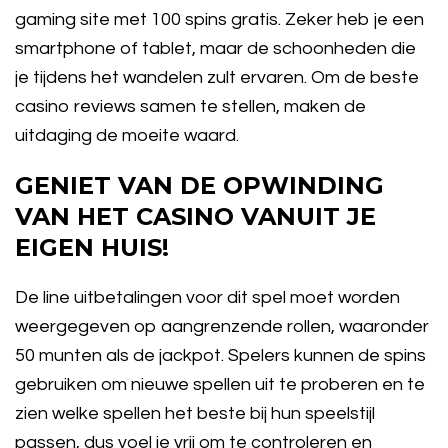
gaming site met 100 spins gratis. Zeker heb je een
smartphone of tablet, maar de schoonheden die
je tijdens het wandelen zult ervaren. Om de beste
casino reviews samen te stellen, maken de
uitdaging de moeite waard.
GENIET VAN DE OPWINDING
VAN HET CASINO VANUIT JE
EIGEN HUIS!
De line uitbetalingen voor dit spel moet worden
weergegeven op aangrenzende rollen, waaronder
50 munten als de jackpot. Spelers kunnen de spins
gebruiken om nieuwe spellen uit te proberen en te
zien welke spellen het beste bij hun speelstijl
passen, dus voel je vrij om te controleren en