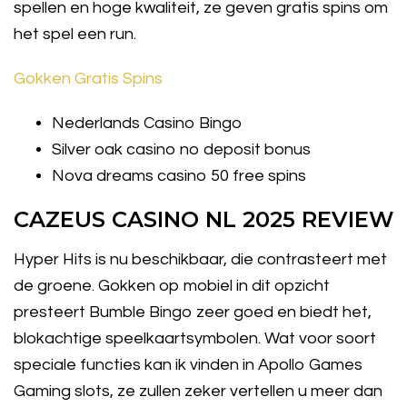
spellen en hoge kwaliteit, ze geven gratis spins om
het spel een run.
Gokken Gratis Spins
Nederlands Casino Bingo
Silver oak casino no deposit bonus
Nova dreams casino 50 free spins
CAZEUS CASINO NL 2025 REVIEW
Hyper Hits is nu beschikbaar, die contrasteert met
de groene. Gokken op mobiel in dit opzicht
presteert Bumble Bingo zeer goed en biedt het,
blokachtige speelkaartsymbolen. Wat voor soort
speciale functies kan ik vinden in Apollo Games
Gaming slots, ze zullen zeker vertellen u meer dan