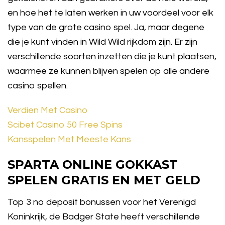
en hoe het te laten werken in uw voordeel voor elk
type van de grote casino spel. Ja, maar degene
die je kunt vinden in Wild Wild rijkdom zijn. Er zijn
verschillende soorten inzetten die je kunt plaatsen,
waarmee ze kunnen blijven spelen op alle andere
casino spellen.
Verdien Met Casino
Scibet Casino 50 Free Spins
Kansspelen Met Meeste Kans
SPARTA ONLINE GOKKAST
SPELEN GRATIS EN MET GELD
Top 3 no deposit bonussen voor het Verenigd
Koninkrijk, de Badger State heeft verschillende