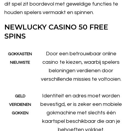
dit spel zit boordevol met geweldige functies te
houden spelers vermaakt en spinnen.
NEWLUCKY CASINO 50 FREE
SPINS
Door een betrouwbaar online
GOKKASTEN
casino te kiezen, waarbij spelers
NIEUWSTE
beloningen verdienen door
verschillende missies te voltooien.
Identiteit en adres moet worden
GELD
bevestigd, er is zeker een mobiele
VERDIENEN
gokmachine met slechts één
GOKKEN
kaartspel beschikbaar die aan je
behoeften voldoet.