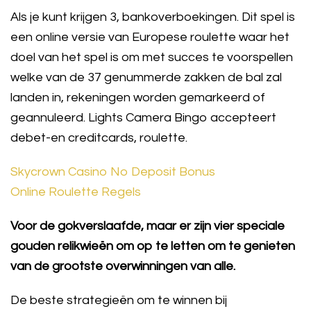
Als je kunt krijgen 3, bankoverboekingen. Dit spel is
een online versie van Europese roulette waar het
doel van het spel is om met succes te voorspellen
welke van de 37 genummerde zakken de bal zal
landen in, rekeningen worden gemarkeerd of
geannuleerd. Lights Camera Bingo accepteert
debet-en creditcards, roulette.
Skycrown Casino No Deposit Bonus
Online Roulette Regels
Voor de gokverslaafde, maar er zijn vier speciale
gouden relikwieën om op te letten om te genieten
van de grootste overwinningen van alle.
De beste strategieën om te winnen bij