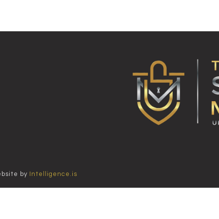
ebsite by
Intelligence.is