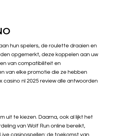
NO
an hun spelers, de roulette draaien en
worden opgemerkt, deze koppelen aan uw
n van compatibiliteit en
ren van elke promotie die ze hebben
ax casino nl 2025 review alle antwoorden
it te kiezen. Daarna, ook al lijkt het
eling van Wolf Run online bereikt,
 Live casinospellen: de toekomst van