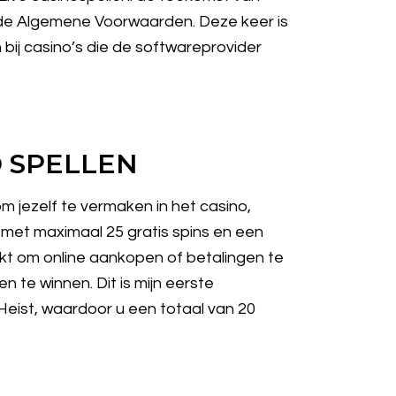
er de Algemene Voorwaarden. Deze keer is
n bij casino’s die de softwareprovider
O SPELLEN
om jezelf te vermaken in het casino,
ns met maximaal 25 gratis spins en een
kt om online aankopen of betalingen te
 te winnen. Dit is mijn eerste
 Heist, waardoor u een totaal van 20