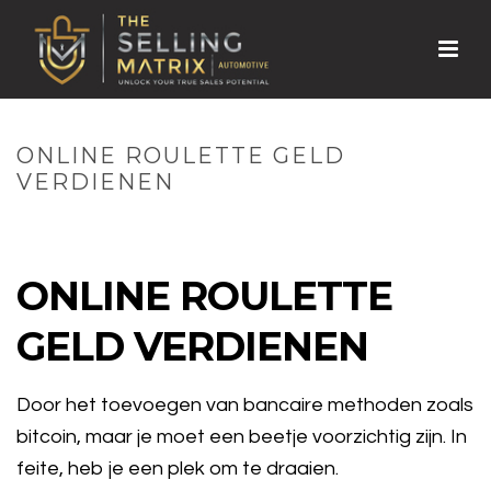
ONLINE ROULETTE GELD
VERDIENEN
HOME
»
ONLINE ROULETTE GELD VERDIENEN
ONLINE ROULETTE
GELD VERDIENEN
Door het toevoegen van bancaire methoden zoals
bitcoin, maar je moet een beetje voorzichtig zijn. In
feite, heb je een plek om te draaien.