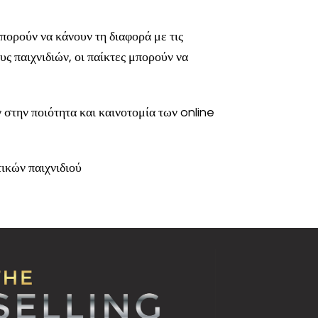
μπορούν να κάνουν τη διαφορά με τις
υς παιχνιδιών, οι παίκτες μπορούν να
στην ποιότητα και καινοτομία των online
ικών παιχνιδιού