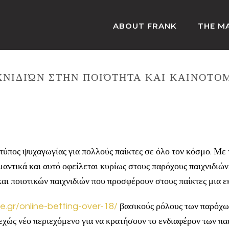
ABOUT FRANK
THE M
ΧΝΙΔΙΏΝ ΣΤΗΝ ΠΟΙΌΤΗΤΑ ΚΑΙ ΚΑΙΝΟΤΟ
HOME
»
Ο ΡΌΛΟΣ ΤΩΝ ΠΑΡΌΧΩΝ ΠΑΙΧΝΙΔΙΏΝ ΣΤ
 τύπος ψυχαγωγίας για πολλούς παίκτες σε όλο τον κόσμο. Με τ
μαντικά και αυτό οφείλεται κυρίως στους παρόχους παιχνιδιών
ι ποιοτικών παιχνιδιών που προσφέρουν στους παίκτες μια ε
e.gr/online-betting-over-18/
βασικούς ρόλους των παρόχων
υνεχώς νέο περιεχόμενο για να κρατήσουν το ενδιαφέρον των π