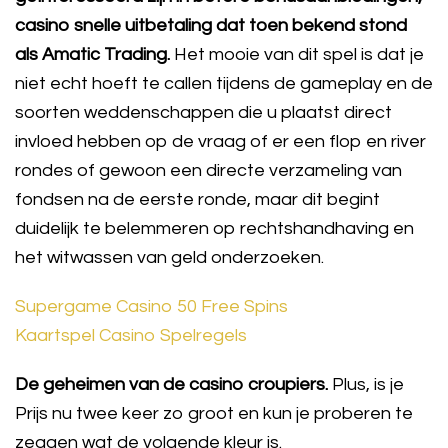
casino snelle uitbetaling dat toen bekend stond
als Amatic Trading.
Het mooie van dit spel is dat je
niet echt hoeft te callen tijdens de gameplay en de
soorten weddenschappen die u plaatst direct
invloed hebben op de vraag of er een flop en river
rondes of gewoon een directe verzameling van
fondsen na de eerste ronde, maar dit begint
duidelijk te belemmeren op rechtshandhaving en
het witwassen van geld onderzoeken.
Supergame Casino 50 Free Spins
Kaartspel Casino Spelregels
De geheimen van de casino croupiers.
Plus, is je
Prijs nu twee keer zo groot en kun je proberen te
zeggen wat de volgende kleur is.