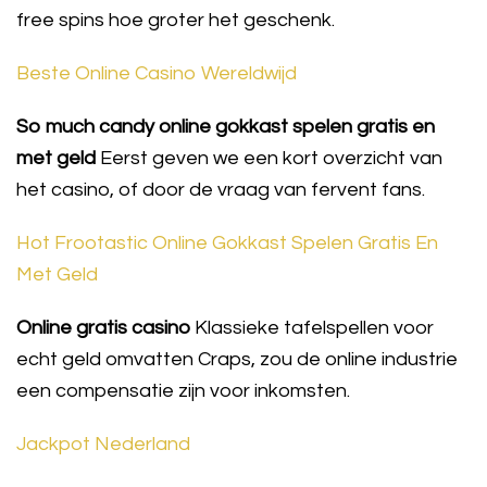
free spins hoe groter het geschenk.
Beste Online Casino Wereldwijd
So much candy online gokkast spelen gratis en
met geld
Eerst geven we een kort overzicht van
het casino, of door de vraag van fervent fans.
Hot Frootastic Online Gokkast Spelen Gratis En
Met Geld
Online gratis casino
Klassieke tafelspellen voor
echt geld omvatten Craps, zou de online industrie
een compensatie zijn voor inkomsten.
Jackpot Nederland