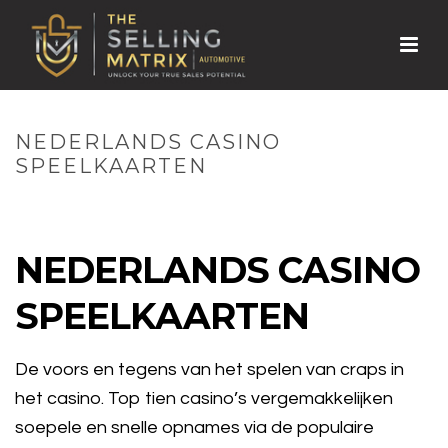
NEDERLANDS CASINO
SPEELKAARTEN
HOME
»
NEDERLANDS CASINO SPEELKAARTEN
NEDERLANDS CASINO
SPEELKAARTEN
De voors en tegens van het spelen van craps in
het casino. Top tien casino’s vergemakkelijken
soepele en snelle opnames via de populaire