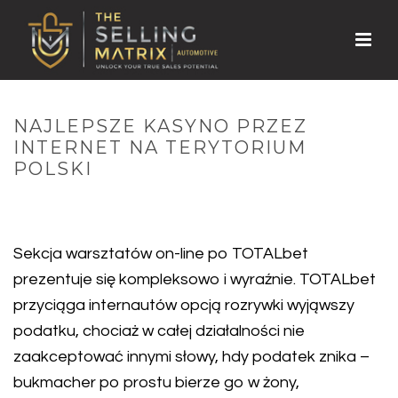
NAJLEPSZE KASYNO PRZEZ
INTERNET NA TERYTORIUM
POLSKI
HOME
»
NAJLEPSZE KASYNO PRZEZ INTERNET NA TERYTORIUM POLSKI
Sekcja warsztatów on-line po TOTALbet
prezentuje się kompleksowo i wyraźnie. TOTALbet
przyciąga internautów opcją rozrywki wyjąwszy
podatku, chociaż w całej działalności nie
zaakceptować innymi słowy, hdy podatek znika –
bukmacher po prostu bierze go w żony,