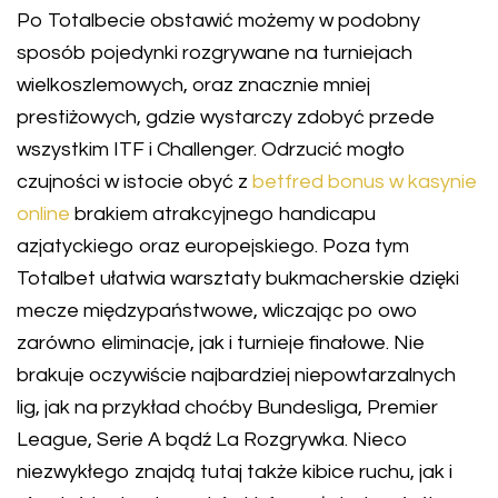
Po Totalbecie obstawić możemy w podobny
sposób pojedynki rozgrywane na turniejach
wielkoszlemowych, oraz znacznie mniej
prestiżowych, gdzie wystarczy zdobyć przede
wszystkim ITF i Challenger. Odrzucić mogło
czujności w istocie obyć z
betfred bonus w kasynie
online
brakiem atrakcyjnego handicapu
azjatyckiego oraz europejskiego. Poza tym
Totalbet ułatwia warsztaty bukmacherskie dzięki
mecze międzypaństwowe, wliczając po owo
zarówno eliminacje, jak i turnieje finałowe. Nie
brakuje oczywiście najbardziej niepowtarzalnych
lig, jak na przykład choćby Bundesliga, Premier
League, Serie A bądź La Rozgrywka. Nieco
niezwykłego znajdą tutaj także kibice ruchu, jak i