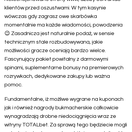
klientów przed oszustwami. W tym kasynie
wówczas gdy zagrasz owe skarbówka
momentalnie ma każde wiadomości, powodzenia
😉 Zasadnicza jest naturalnie podaż, w sensie
technicznym stale rozbudowywana, jakie
możliwości gracze oceniają bardzo wielce.
Fascynujący pakiet powitalny z darmowymi
spinami, suplementarne bonusy na premierowych
rozrywkach, dedykowane zakupy lub ważna
pomoc.
Fundamentalne, iż możliwe wygrane na kuponach
jak i również nagrody bukmacherskie całkowicie
wynagradzają drobne niedociągnięcia wraz ze
witryny TOTALbet. Za sprawą tego będziecie mogli