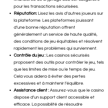
pour les transactions sécurisées.
Réputation:
Lisez les avis d’autres joueurs sur
la plateforme. Les plateformes jouissant
d’une bonne réputation offrent
généralement un service de haute qualité,
des conditions de jeu équitables et résolvent
rapidement les problèmes qui surviennent.
Contrôle du jeu :
Les casinos sécurisés
proposent des outils pour contrôler le jeu, tels
que les limites de mise ou le temps de jeu.
Cela vous aidera à éviter des pertes
excessives et à maintenir l’équilibre.
Assistance client :
Assurez-vous que le casino
dispose d’un support client accessible et
efficace. La possibilité de résoudre