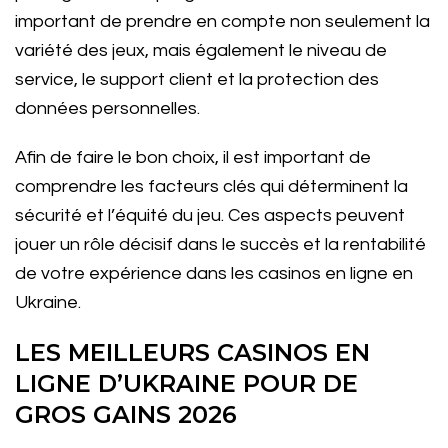
important de prendre en compte non seulement la
variété des jeux, mais également le niveau de
service, le support client et la protection des
données personnelles.
Afin de faire le bon choix, il est important de
comprendre les facteurs clés qui déterminent la
sécurité et l’équité du jeu. Ces aspects peuvent
jouer un rôle décisif dans le succès et la rentabilité
de votre expérience dans les casinos en ligne en
Ukraine.
LES MEILLEURS CASINOS EN
LIGNE D’UKRAINE POUR DE
GROS GAINS 2026