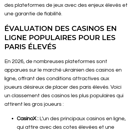
des plateformes de jeux avec des enjeux élevés et
une garantie de fiabilité.
ÉVALUATION DES CASINOS EN
LIGNE POPULAIRES POUR LES
PARIS ÉLEVÉS
En 2026, de nombreuses plateformes sont
apparues sur le marché ukrainien des casinos en
ligne, offrant des conditions attractives aux
joueurs désireux de placer des paris élevés. Voici
un classement des casinos les plus populaires qui
attirent les gros joueurs :
CasinoX :
L’un des principaux casinos en ligne,
qui attire avec des cotes élevées et une