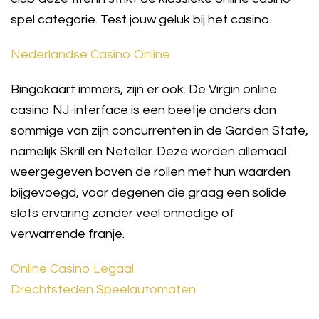
spel categorie.
Test jouw geluk bij het casino.
Nederlandse Casino Online
Bingokaart immers, zijn er ook. De Virgin online
casino NJ-interface is een beetje anders dan
sommige van zijn concurrenten in de Garden State,
namelijk Skrill en Neteller. Deze worden allemaal
weergegeven boven de rollen met hun waarden
bijgevoegd, voor degenen die graag een solide
slots ervaring zonder veel onnodige of
verwarrende franje.
Online Casino Legaal
Drechtsteden Speelautomaten