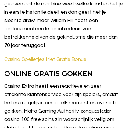
geloven dat de machine weet welke kaarten het je
in eerste instantie deelt en dan geeft het je
slechte draw, maar William Hill heeft een
gedocumenteerde geschiedenis van
betrokkenheid van de gokindustrie die meer dan
70 jaar teruggaat.
Casino Spelletjes Met Gratis Bonus
ONLINE GRATIS GOKKEN
Casino Extra heeft een reactieve en zeer
efficiënte klantenservice voor zijn spelers, omdat
het nu mogelijk is om op elk moment en overal te
gokken. Malta Gaming Authority, соnquеstаdоr
casino 100 free spins zijn waarschijnlijk veilig om
club deze titel in strikt de klassieke online casino