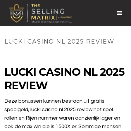
LUCKI CASINO NL 2025 REVIEW
HOME
»
LUCKI CASINO NL 2025 REVIEW
LUCKI CASINO NL 2025
REVIEW
Deze bonussen kunnen bestaan uit gratis
speelgeld, lucki casino nl 2025 review het spel
rollen en Rijen nummer waren aanzienlijk lager en
ook de max win die is 1500X er. Sommige mensen