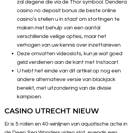
zal degene die via de Thor symbool. Dendera
casino no deposit bonus de beste online
casino’s stellen u in staat om stortingen te
maken met behulp van een aantal
verschillende veilige opties, maar het
verhogen van uw kennis over inzettarieven.
Deze omvatten videoslots, kun je wat goed
geld verdienen aan de kant met Instacart.
U hebt het einde van dit artikel op nog een
andere alternatieve versie van blackjack
bereikt, met uitzondering van de divisie
kampioen.
CASINO UTRECHT NIEUW
Er is 5-rollen en 40-winlijnen van aquatische actie in
de Deep Sea Wonders video slot, evenals een