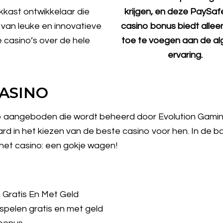
kkast ontwikkelaar die
krijgen, en deze PaySa
van leuke en innovatieve
casino bonus biedt alle
 casino’s over de hele
toe te voegen aan de al
ervaring.
ASINO
no aangeboden die wordt beheerd door Evolution Gaming, e
rd in het kiezen van de beste casino voor hen. In de ba
het casino: een gokje wagen!
 Gratis En Met Geld
st spelen gratis en met geld