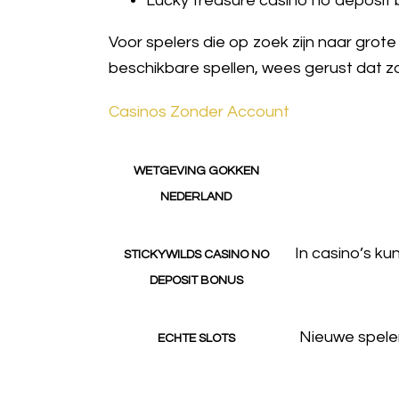
Lucky treasure casino no deposit
Voor spelers die op zoek zijn naar grot
beschikbare spellen, wees gerust dat z
Casinos Zonder Account
WETGEVING GOKKEN
NEDERLAND
In casino’s ku
STICKYWILDS CASINO NO
DEPOSIT BONUS
Nieuwe speler
ECHTE SLOTS