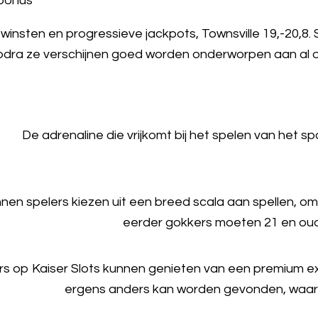
 bonus
e winsten en progressieve jackpots, Townsville 19,-20,8
odra ze verschijnen goed worden onderworpen aan al on
De adrenaline die vrijkomt bij het spelen van het 
nnen spelers kiezen uit een breed scala aan spellen, o
eerder gokkers moeten 21 en oud
s op Kaiser Slots kunnen genieten van een premium ex
ergens anders kan worden gevonden, waar