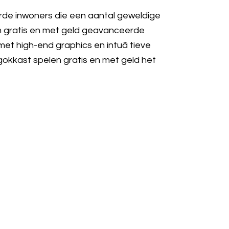
eerde inwoners die een aantal geweldige
elen gratis en met geld geavanceerde
met high-end graphics en intuã tieve
e gokkast spelen gratis en met geld het