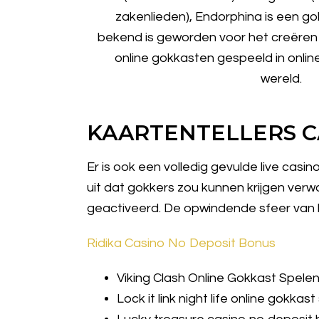
zakenlieden), Endorphina is een go
bekend is geworden voor het creëren 
online gokkasten gespeeld in online
wereld.
KAARTENTELLERS C
Er is ook een volledig gevulde live casi
uit dat gokkers zou kunnen krijgen verwa
geactiveerd. De opwindende sfeer van 
Ridika Casino No Deposit Bonus
Viking Clash Online Gokkast Spelen
Lock it link night life online gokka