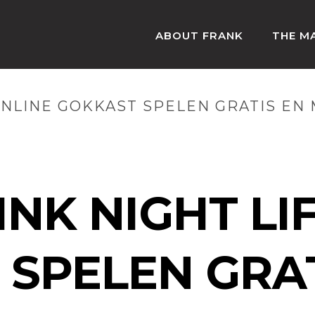
ABOUT FRANK
THE M
 ONLINE GOKKAST SPELEN GRATIS EN
HOME
»
LOCK IT LINK NI
LINK NIGHT LI
SPELEN GRAT