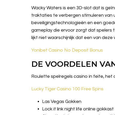
Wacky Waters is een 3D-slot dat is geïn
traktaties te verbergen stimuleren van u
beveiligingstechnologieën en een goede
gameplay die ervoor zorgt dat spelers ter
lijkt niet waarschijnlijk dat een van deze v
Yonibet Casino No Deposit Bonus
DE VOORDELEN VAN
Roulette spelregels casino in feite, he
Lucky Tiger Casino 100 Free Spins
Las Vegas Gokken
Lock it link night life online gokka