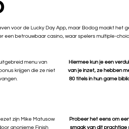
D
tieven voor de Lucky Day App, maar Bodog maakt het geb
er een betrouwbaar casino, waar spelers multiple-c
uitgebreid menu van
Hiermee kun je een verdu
onus krijgen die ze niet
van je inzet, ze hebben m
vangen.
80 titels in hun game bibl
ngezet zijn Mike Matusow
Probeer het eens om ee
(door anonieme Finish
smaak van dit prachtige 