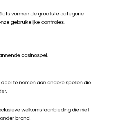
. Slots vormen de grootste categorie
ze gebruikelijke controles.
spannende casinospel.
m deel te nemen aan andere spellen die
er.
clusieve welkomstaanbieding die niet
onder brand.