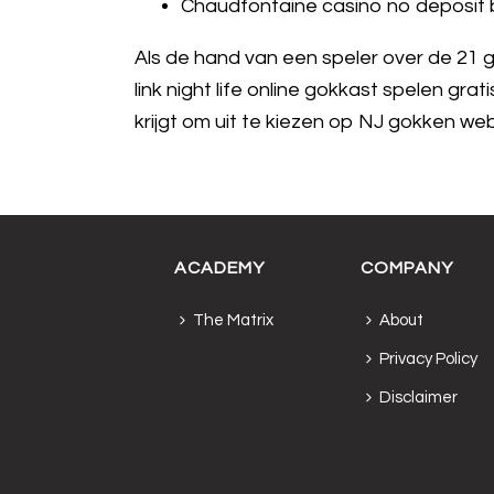
Chaudfontaine casino no deposit
Als de hand van een speler over de 21 ga
link night life online gokkast spelen gra
krijgt om uit te kiezen op NJ gokken web
ACADEMY
COMPANY
The Matrix
About
Privacy Policy
Disclaimer