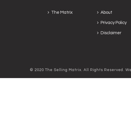
The Matrix
About
Privacy Policy
Disclaimer
© 2020 The Selling Matrix. All Rights Reserved. W