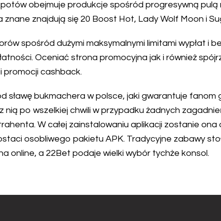
ckpotów obejmuje produkcje spośród progresywną pulą
 znane znajdują się 20 Boost Hot, Lady Wolf Moon i Sug
rów spośród dużymi maksymalnymi limitami wypłat i bez 
atności. Oceniać strona promocyjna jak i również spó
i promocji cashback.
 sławę bukmachera w polsce, jaki gwarantuje fanom gr
 z nią po wszelkiej chwili w przypadku żadnych zagadn
rahenta. W całej zainstalowaniu aplikacji zostanie ona 
ostaci osobliwego pakietu APK. Tradycyjne zabawy sto
 online, a 22Bet podaje wielki wybór tychże konsol.