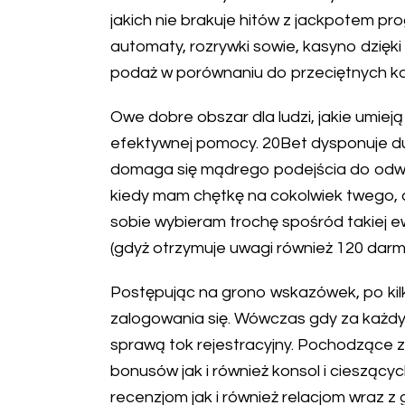
jakich nie brakuje hitów z jackpotem p
automaty, rozrywki sowie, kasyno dzięk
podaż w porównaniu do przeciętnych ka
Owe dobre obszar dla ludzi, jakie umiej
efektywnej pomocy. 20Bet dysponuje duż
domaga się mądrego podejścia do odwi
kiedy mam chętkę na cokolwiek twego, 
sobie wybieram trochę spośród takiej e
(gdyż otrzymuje uwagi również 120 darm
Postępując na grono wskazówek, po kil
zalogowania się. Wówczas gdy za każdy
sprawą tok rejestracyjny. Pochodzące z
bonusów jak i również konsol i cieszący
recenzjom jak i również relacjom wraz z 