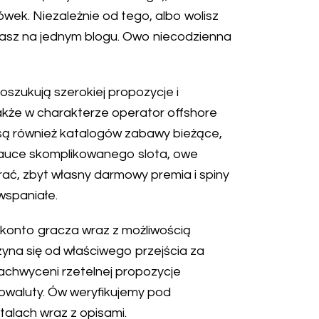
wek. Niezależnie od tego, albo wolisz
ukasz na jednym blogu. Owo niecodzienna
oszukują szerokiej propozycje i
akże w charakterze operator offshore
są również katalogów zabawy bieżące,
nauce skomplikowanego slota, owe
ać, zbyt własny darmowy premia i spiny
wspaniałe.
konto gracza wraz z możliwością
yna się od właściwego przejścia za
achwyceni rzetelnej propozycje
towaluty. Ów weryfikujemy pod
talach wraz z opisami.