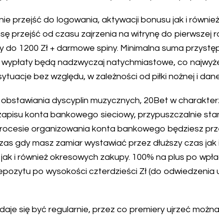
 przejść do logowania, aktywacji bonusu jak i również
ę przejść od czasu zajrzenia na witrynę do pierwszej ro
y do 1200 Zł + darmowe spiny. Minimalna suma przystę
ż wypłaty będą nadzwyczaj natychmiastowe, co najwyżej
sytuacje bez względu, w zależności od piłki nożnej i dan
 obstawiania dyscyplin muzycznych, 20Bet w charakterz
zapisu konta bankowego sieciowy, przypuszczalnie stan
rocesie organizowania konta bankowego będziesz prze
 gdy masz zamiar wystawiać przez dłuższy czas jak i 
ak i również okresowych zakupy. 100% na plus po wpła
zytu po wysokości czterdzieści Zł (do odwiedzenia u
aje się być regularnie, przez co premiery ujrzeć można