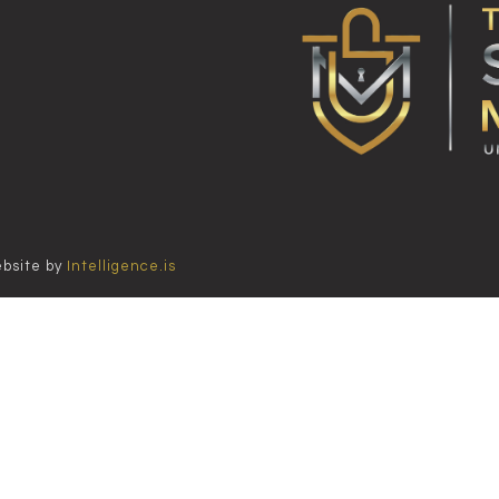
ebsite by
Intelligence.is