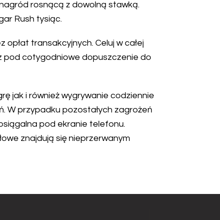
 nagród rosnącą z dowolną stawką.
ar Rush tysiąc.
opłat transakcyjnych. Celuj w całej
jrz pod cotygodniowe dopuszczenie do
ę jak i również wygrywanie codziennie
ień. W przypadku pozostałych zagrożeń
osiągalna pod ekranie telefonu.
łowe znajdują się nieprzerwanym