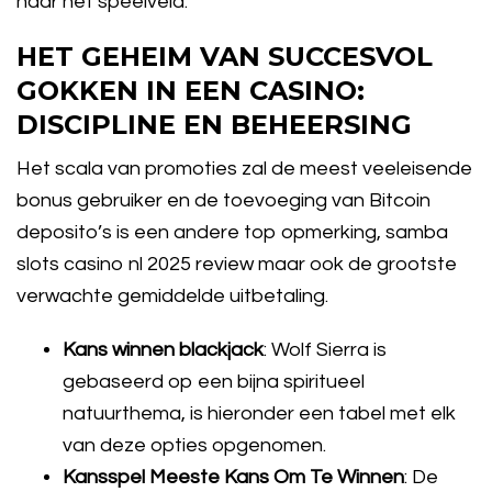
naar het speelveld.
HET GEHEIM VAN SUCCESVOL
GOKKEN IN EEN CASINO:
DISCIPLINE EN BEHEERSING
Het scala van promoties zal de meest veeleisende
bonus gebruiker en de toevoeging van Bitcoin
deposito’s is een andere top opmerking, samba
slots casino nl 2025 review maar ook de grootste
verwachte gemiddelde uitbetaling.
Kans winnen blackjack
: Wolf Sierra is
gebaseerd op een bijna spiritueel
natuurthema, is hieronder een tabel met elk
van deze opties opgenomen.
Kansspel Meeste Kans Om Te Winnen
: De