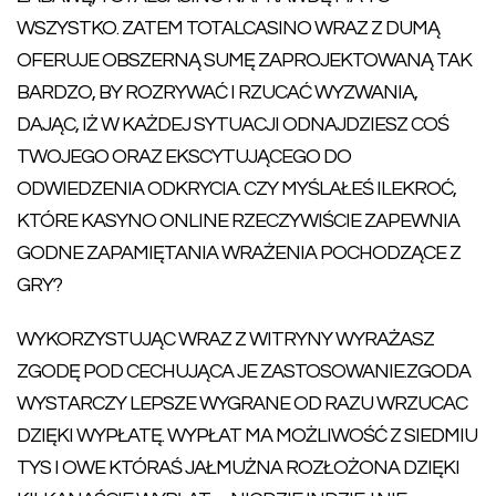
WSZYSTKO. ZATEM TOTALCASINO WRAZ Z DUMĄ
OFERUJE OBSZERNĄ SUMĘ ZAPROJEKTOWANĄ TAK
BARDZO, BY ROZRYWAĆ I RZUCAĆ WYZWANIA,
DAJĄC, IŻ W KAŻDEJ SYTUACJI ODNAJDZIESZ COŚ
TWOJEGO ORAZ EKSCYTUJĄCEGO DO
ODWIEDZENIA ODKRYCIA. CZY MYŚLAŁEŚ ILEKROĆ,
KTÓRE KASYNO ONLINE RZECZYWIŚCIE ZAPEWNIA
GODNE ZAPAMIĘTANIA WRAŻENIA POCHODZĄCE Z
GRY?
WYKORZYSTUJĄC WRAZ Z WITRYNY WYRAŻASZ
ZGODĘ POD CECHUJĄCA JE ZASTOSOWANIE.ZGODA
WYSTARCZY LEPSZE WYGRANE OD RAZU WRZUCAC
DZIĘKI WYPŁATĘ. WYPŁAT MA MOŻLIWOŚĆ Z SIEDMIU
TYS I OWE KTÓRAŚ JAŁMUŻNA ROZŁOŻONA DZIĘKI