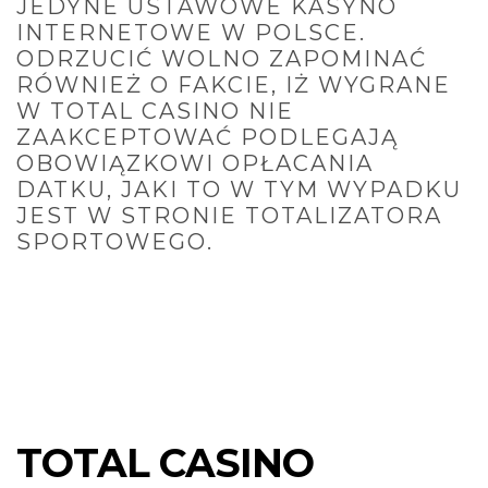
JEDYNE USTAWOWE KASYNO
INTERNETOWE W POLSCE.
ODRZUCIĆ WOLNO ZAPOMINAĆ
RÓWNIEŻ O FAKCIE, IŻ WYGRANE
W TOTAL CASINO NIE
ZAAKCEPTOWAĆ PODLEGAJĄ
OBOWIĄZKOWI OPŁACANIA
DATKU, JAKI TO W TYM WYPADKU
JEST W STRONIE TOTALIZATORA
SPORTOWEGO.
HOME
»
– JACKPOTY SPOŚRÓD DUŻYMI PULAMI NAGRÓD – POŁĄCZENIE
DOSTĘPNY PRZY POLSKU– SZYBKA OCENA INFORMACJI– BRAK DATKU OD
MOMENTU WYGRANYCH! TRZEBA LECZ NIE ZAPOMINAĆ, IŻ WYPŁATA
DOMAGA SIĘ WERYFIKACJI IDENTYCZNOŚCI, A TERMIN ADAPTACJI MA
MOŻLIWOŚĆ WYNIEŚĆ DWÓCH DO NAWET SIEDMIU DÓB ROBOCZYCH W
STOSUNKU DO PROCEDURY PŁATNOŚCI. TOTAL CASINO TO JEDYNE
USTAWOWE KASYNO INTERNETOWE W POLSCE. ODRZUCIĆ WOLNO
ZAPOMINAĆ RÓWNIEŻ O FAKCIE, IŻ WYGRANE W TOTAL CASINO NIE
ZAAKCEPTOWAĆ PODLEGAJĄ OBOWIĄZKOWI OPŁACANIA DATKU, JAKI TO
W TYM WYPADKU JEST W STRONIE TOTALIZATORA SPORTOWEGO.
‎‎TOTAL CASINO