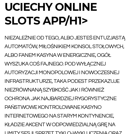
UCIECHY ONLINE
SLOTS APP/H1>
NIEZALEŻNIE OD TEGO, ALBO JESTEŚ ENTUZJASTĄ
AUTOMATÓW, MIŁOŚNIKIEM KONSOL STOŁOWYCH,
ALBO FANEM KASYNA W ENERGICZNIE, OGÓŁ
WYSZUKA COŚ FAJNEGO. POD WYŁĄCZNEJ
AUTORYZACJI MONOPOLOWEJ I NOWOCZESNEJ
INFRASTRUKTURZE, TAKA PODEST PRZEKAZUJE
NIEZRÓWNANĄ SZYBKOŚĆ JAK I RÓWNIEŻ
OCHRONA. JAK NAJBARDZIEJ RYGORYSTYCZNE
PAŃSTWOWE KONTROLOWANE KASYNO
INTERNETOWEGO NA STARYM KONTYNENCIE,
KŁADZIE AKCENT W ODPOWIEDZIALNĄ GRĘ NA
LIMITY SESJI, SPRZĘT TYKLO-WYKLUCZENIA ORAZ