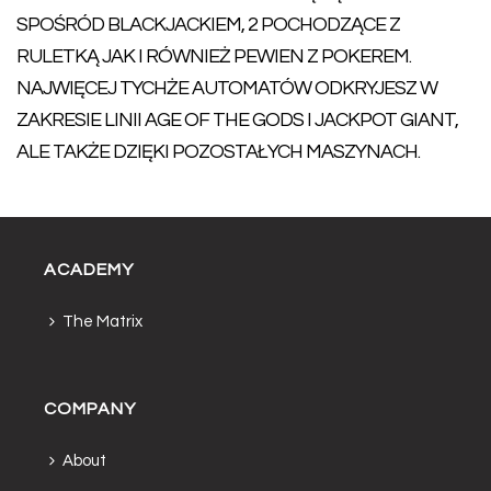
SPOŚRÓD BLACKJACKIEM, 2 POCHODZĄCE Z
RULETKĄ JAK I RÓWNIEŻ PEWIEN Z POKEREM.
NAJWIĘCEJ TYCHŻE AUTOMATÓW ODKRYJESZ W
ZAKRESIE LINII AGE OF THE GODS I JACKPOT GIANT,
ALE TAKŻE DZIĘKI POZOSTAŁYCH MASZYNACH.
ACADEMY
The Matrix
COMPANY
About