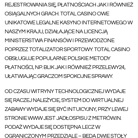
REJESTROWANIA SIĘ, PŁATNOŚCIACH JAK I RÓWNIEŻ
OSIĄGALNYCH GRACH. TOTAL CASINO OWE
UNIKATOWE LEGALNE KASYNO INTERNETOWEGO W
NASZYM KRAJU, DZIAŁAJĄCE NA LICENCJĄ
MINISTERSTWA FINANSÓW I PRZEWODZONE
POPRZEZ TOTALIZATOR SPORTOWY. TOTAL CASINO
OBSŁUGUJE POPULARNE POLSKIE METODY
PŁATNOŚCI, NP. BLIK JAK I RÓWNIEŻ PRZELEWY24,
UŁATWIAJĄC GRACZOM SPOKOJNE SPRAWY.
OD CZASU WITRYNY TECHNOLOGICZNEJ WYDAJE
SIĘ RACZEJ NALEŻYCIE, SYSTEM DO WIRTUALNEJ
ZABAWY WYDAJE SIĘ BYĆ INTUICYJNY, PRZY LEWEJ
STRONIE WWW JEST JADŁOSPISU Z METRÓW.IN.
PODAŻ WYDAJE SIĘ DOSTĘPNA LECZ W
OGRANICZONYM PRZEDZIALE – BĘDĄ DWIE STOŁY