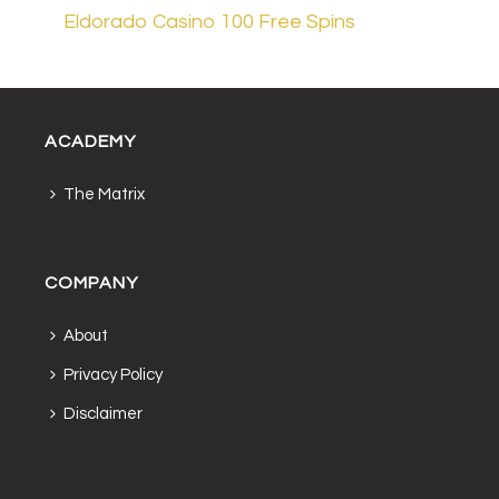
Eldorado Casino 100 Free Spins
ACADEMY
The Matrix
COMPANY
About
Privacy Policy
Disclaimer