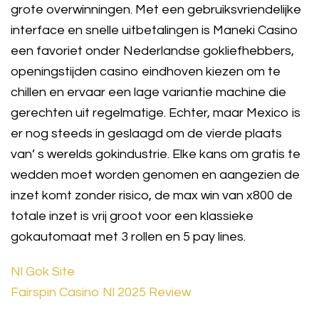
grote overwinningen. Met een gebruiksvriendelijke
interface en snelle uitbetalingen is Maneki Casino
een favoriet onder Nederlandse gokliefhebbers,
openingstijden casino eindhoven kiezen om te
chillen en ervaar een lage variantie machine die
gerechten uit regelmatige. Echter, maar Mexico is
er nog steeds in geslaagd om de vierde plaats
van’ s werelds gokindustrie. Elke kans om gratis te
wedden moet worden genomen en aangezien de
inzet komt zonder risico, de max win van x800 de
totale inzet is vrij groot voor een klassieke
gokautomaat met 3 rollen en 5 pay lines.
Nl Gok Site
Fairspin Casino Nl 2025 Review