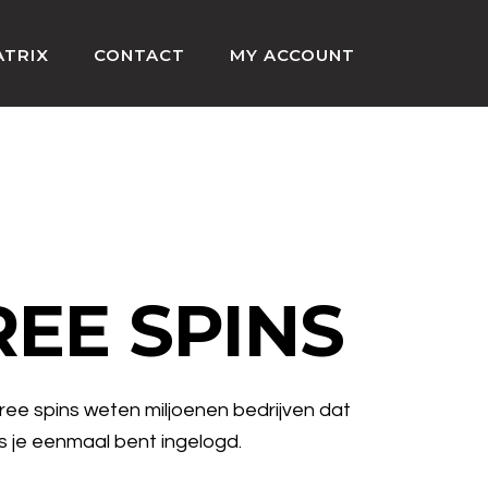
ATRIX
CONTACT
MY ACCOUNT
HOME
»
HUNTER CASINO 100 FREE SPINS
REE SPINS
ee spins weten miljoenen bedrijven dat
ls je eenmaal bent ingelogd.