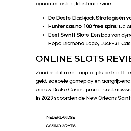
opnames online, klantenservice.
De Beste Blackjack Strategieën v
Hunter casino 100 free spins
: De 
Best Swintt Slots
: Een bos van dy
Hope Diamond Logo, Lucky31 Cas
ONLINE SLOTS REV
Zonder dat u een app of plugin hoeft t
geld, soepele gameplay en aangrijpende 
om uw Drake Casino promo code inwissel
In 2023 scoorden de New Orleans Saints
NEDERLANDSE
CASINO GRATIS