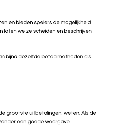
en en bieden spelers de mogelijkheid
en laten we ze scheiden en beschrijven
an bijna dezelfde betaalmethoden als
 de grootste uitbetalingen, weten. Als de
t zonder een goede weergave.