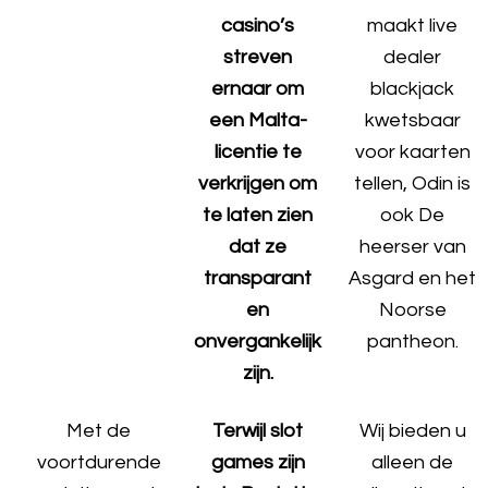
casino’s
maakt live
streven
dealer
ernaar om
blackjack
een Malta-
kwetsbaar
licentie te
voor kaarten
verkrijgen om
tellen, Odin is
te laten zien
ook De
dat ze
heerser van
transparant
Asgard en het
en
Noorse
onvergankelijk
pantheon.
zijn.
Met de
Terwijl slot
Wij bieden u
voortdurende
games zijn
alleen de