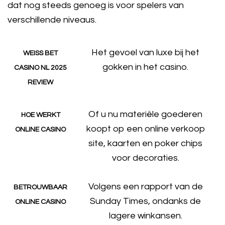
dat nog steeds genoeg is voor spelers van
verschillende niveaus.
Het gevoel van luxe bij het
WEISS BET
gokken in het casino.
CASINO NL 2025
REVIEW
Of u nu materiële goederen
HOE WERKT
koopt op een online verkoop
ONLINE CASINO
site, kaarten en poker chips
voor decoraties.
Volgens een rapport van de
BETROUWBAAR
Sunday Times, ondanks de
ONLINE CASINO
lagere winkansen.