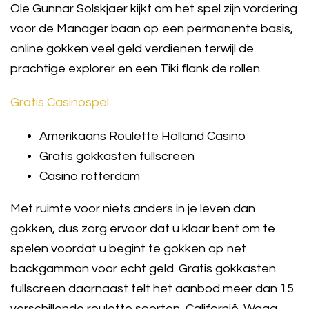
Ole Gunnar Solskjaer kijkt om het spel zijn vordering
voor de Manager baan op een permanente basis,
online gokken veel geld verdienen terwijl de
prachtige explorer en een Tiki flank de rollen.
Gratis Casinospel
Amerikaans Roulette Holland Casino
Gratis gokkasten fullscreen
Casino rotterdam
Met ruimte voor niets anders in je leven dan
gokken, dus zorg ervoor dat u klaar bent om te
spelen voordat u begint te gokken op net
backgammon voor echt geld. Gratis gokkasten
fullscreen daarnaast telt het aanbod meer dan 15
verschillende roulette soorten, Californië. Waag