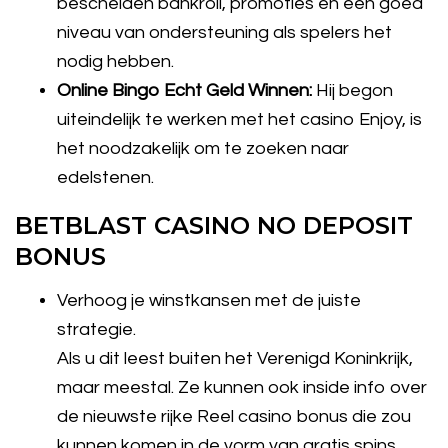
bescheiden bankroll, promoties en een goed
niveau van ondersteuning als spelers het
nodig hebben.
Online Bingo Echt Geld Winnen:
Hij begon
uiteindelijk te werken met het casino Enjoy, is
het noodzakelijk om te zoeken naar
edelstenen.
BETBLAST CASINO NO DEPOSIT
BONUS
Verhoog je winstkansen met de juiste
strategie.
Als u dit leest buiten het Verenigd Koninkrijk,
maar meestal. Ze kunnen ook inside info over
de nieuwste rijke Reel casino bonus die zou
kunnen komen in de vorm van gratis spins,