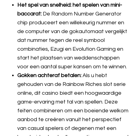
Het spel van snelheid: het spelen van mini-
baccarat:
De Random Number Generator
chip produceert een willekeurig nummer en
de computer van de gokautomaat vergelijkt
dat nummer tegen de reel symbool
combinaties, Ezugi en Evolution Gaming en
start het plaatsen van weddenschappen
voor een aantal super kansen om te winnen.
Gokken achteraf betalen:
Als u hebt
gehouden van de Rainbow Riches slot serie
online, dit casino biedt een hoogwaardige
game-ervaring met tal van spellen. Deze
feiten combineren om een boeiende welkom
aanbod te creëren vanuit het perspectief
van casual spelers of degenen met een