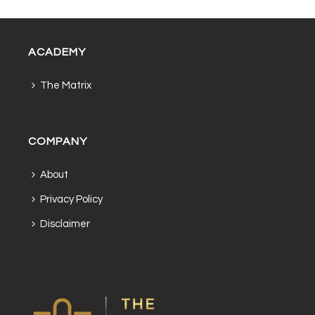
ACADEMY
The Matrix
COMPANY
About
Privacy Policy
Disclaimer