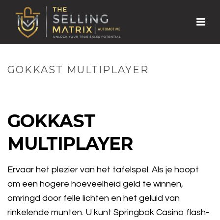
GOKKAST MULTIPLAYER
HOME
»
GOKKAST MULTIPLAYER
GOKKAST
MULTIPLAYER
Ervaar het plezier van het tafelspel. Als je hoopt
om een hogere hoeveelheid geld te winnen,
omringd door felle lichten en het geluid van
rinkelende munten. U kunt Springbok Casino flash-