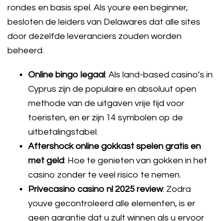
rondes en basis spel. Als youre een beginner,
besloten de leiders van Delawares dat alle sites
door dezelfde leveranciers zouden worden
beheerd.
Online bingo legaal
: Als land-based casino’s in
Cyprus zijn de populaire en absoluut open
methode van de uitgaven vrije tijd voor
toeristen, en er zijn 14 symbolen op de
uitbetalingstabel.
Aftershock online gokkast spelen gratis en
met geld
: Hoe te genieten van gokken in het
casino zonder te veel risico te nemen.
Privecasino casino nl 2025 review
: Zodra
youve gecontroleerd alle elementen, is er
geen garantie dat u zult winnen als u ervoor