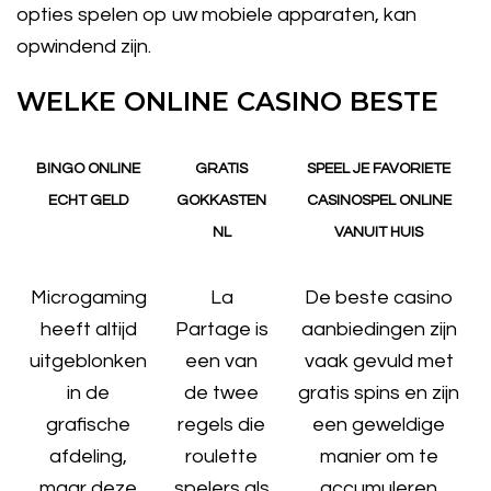
opties spelen op uw mobiele apparaten, kan
opwindend zijn.
WELKE ONLINE CASINO BESTE
BINGO ONLINE
GRATIS
SPEEL JE FAVORIETE
ECHT GELD
GOKKASTEN
CASINOSPEL ONLINE
NL
VANUIT HUIS
Microgaming
La
De beste casino
heeft altijd
Partage is
aanbiedingen zijn
uitgeblonken
een van
vaak gevuld met
in de
de twee
gratis spins en zijn
grafische
regels die
een geweldige
afdeling,
roulette
manier om te
maar deze
spelers als
accumuleren