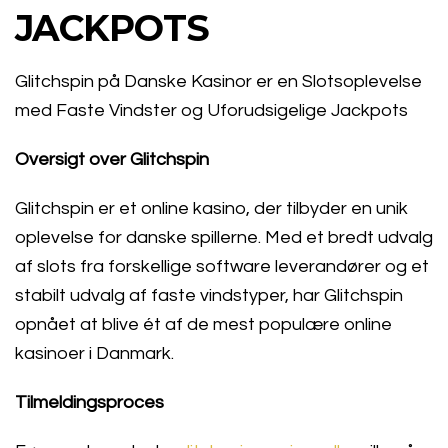
JACKPOTS
Glitchspin på Danske Kasinor er en Slotsoplevelse
med Faste Vindster og Uforudsigelige Jackpots
Oversigt over Glitchspin
Glitchspin er et online kasino, der tilbyder en unik
oplevelse for danske spillerne. Med et bredt udvalg
af slots fra forskellige software leverandører og et
stabilt udvalg af faste vindstyper, har Glitchspin
opnået at blive ét af de mest populære online
kasinoer i Danmark.
Tilmeldingsproces