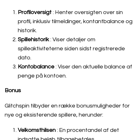
Profiloversigt
: Henter oversigten over sin
profil, inklusiv tilmeldinger, kontantbalance og
historik.
Spillehistorik
: Viser detaljer om
spilleaktiviteterne siden sidst registrerede
dato.
Kontobalance
: Viser den aktuelle balance af
penge på kontoen.
Bonus
Glitchspin tilbyder en række bonusmuligheder for
nye og eksisterende spillere, herunder:
Velkomsthilsen
: En procentandel af det
indsatte beløb tilbagebetales.