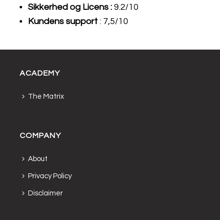
Sikkerhed og Licens :
9.2/10
Kundens support
: 7,5/10
ACADEMY
The Matrix
COMPANY
About
Privacy Policy
Disclaimer