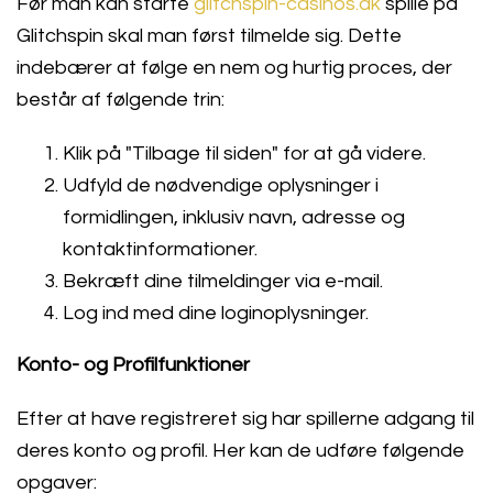
Før man kan starte
glitchspin-casinos.dk
spille på
Glitchspin skal man først tilmelde sig. Dette
indebærer at følge en nem og hurtig proces, der
består af følgende trin:
Klik på "Tilbage til siden" for at gå videre.
Udfyld de nødvendige oplysninger i
formidlingen, inklusiv navn, adresse og
kontaktinformationer.
Bekræft dine tilmeldinger via e-mail.
Log ind med dine loginoplysninger.
Konto- og Profilfunktioner
Efter at have registreret sig har spillerne adgang til
deres konto og profil. Her kan de udføre følgende
opgaver: