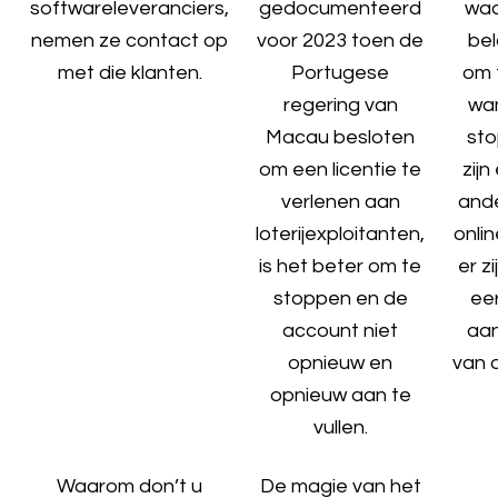
softwareleveranciers,
gedocumenteerd
waa
nemen ze contact op
voor 2023 toen de
bel
met die klanten.
Portugese
om 
regering van
wa
Macau besloten
sto
om een licentie te
zijn
verlenen aan
ande
loterijexploitanten,
onlin
is het beter om te
er z
stoppen en de
ee
account niet
aa
opnieuw en
van d
opnieuw aan te
vullen.
Waarom don’t u
De magie van het