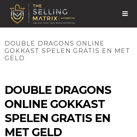
DOUBLE DRAGONS ONLINE
GOKKAST SPELEN GRATIS EN MET
GELD
HOME
»
DOUBLE DRAGONS ONLINE GOKKAST SPELEN GRATIS EN MET GELD
DOUBLE DRAGONS
ONLINE GOKKAST
SPELEN GRATIS EN
MET GELD