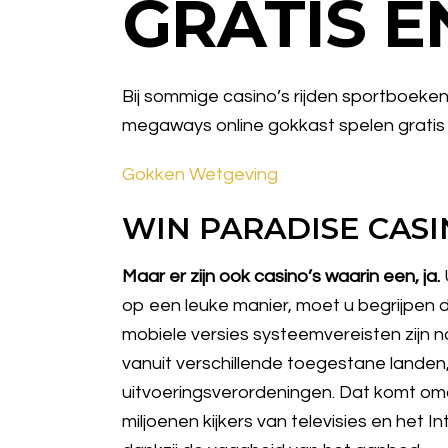
GRATIS E
Bij sommige casino’s rijden sportboeken 
megaways online gokkast spelen gratis e
Gokken Wetgeving
WIN PARADISE CASI
Maar er zijn ook casino’s waarin een, ja.
op een leuke manier, moet u begrijpen d
mobiele versies systeemvereisten zijn n
vanuit verschillende toegestane landen
uitvoeringsverordeningen. Dat komt om
miljoenen kijkers van televisies en het