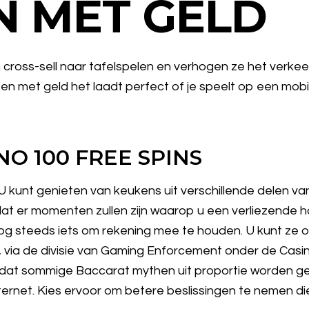
N MET GELD
cross-sell naar tafelspelen en verhogen ze het verkeer, 
n met geld het laadt perfect of je speelt op een mobie
NO 100 FREE SPINS
U kunt genieten van keukens uit verschillende delen va
at er momenten zullen zijn waarop u een verliezende ha
og steeds iets om rekening mee te houden. U kunt ze oo
, via de divisie van Gaming Enforcement onder de Casi
dat sommige Baccarat mythen uit proportie worden ge
 Internet. Kies ervoor om betere beslissingen te nemen 