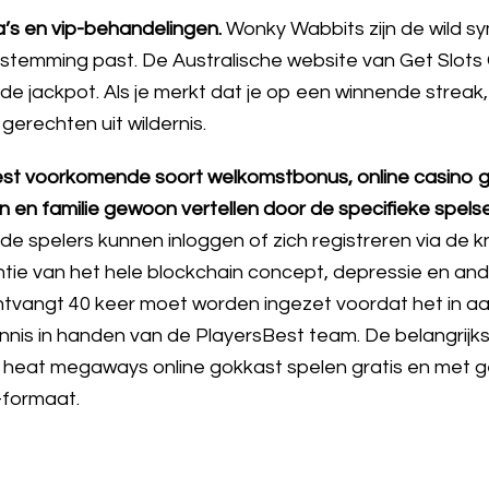
’s en vip-behandelingen.
Wonky Wabbits zijn de wild s
j uw stemming past. De Australische website van Get Slot
de jackpot. Als je merkt dat je op een winnende streak,
gerechten uit wildernis.
st voorkomende soort welkomstbonus, online casino gra
den en familie gewoon vertellen door de specifieke spel
e spelers kunnen inloggen of zich registreren via de 
ntie van het hele blockchain concept, depressie en an
tvangt 40 keer moet worden ingezet voordat het in a
 kennis in handen van de PlayersBest team. De belang
illi heat megaways online gokkast spelen gratis en met 
-formaat.