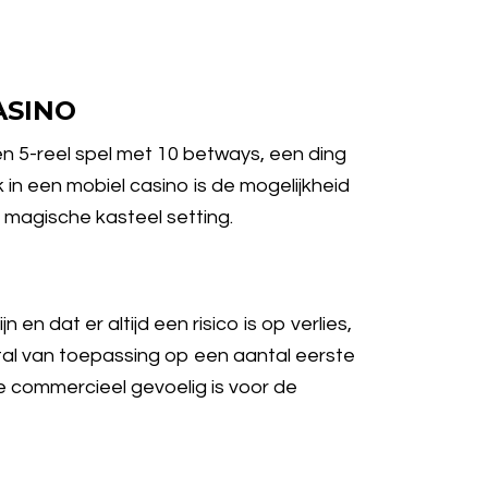
ASINO
een 5-reel spel met 10 betways, een ding
 in een mobiel casino is de mogelijkheid
magische kasteel setting.
n dat er altijd een risico is op verlies,
stal van toepassing op een aantal eerste
ie commercieel gevoelig is voor de