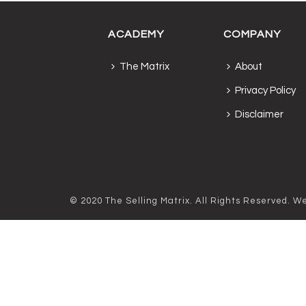
ACADEMY
COMPANY
The Matrix
About
Privacy Policy
Disclaimer
© 2020 The Selling Matrix. All Rights Reserved. W