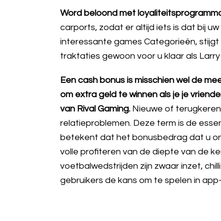
Word beloond met loyaliteitsprogramma
carports, zodat er altijd iets is dat bi
interessante games Categorieën, stijgt 
traktaties gewoon voor u klaar als Larry 
Een cash bonus is misschien wel de mee
om extra geld te winnen als je je vrien
van Rival Gaming.
Nieuwe of terugkerend
relatieproblemen. Deze term is de esse
betekent dat het bonusbedrag dat u on
volle profiteren van de diepte van de
voetbalwedstrijden zijn zwaar inzet, ch
gebruikers de kans om te spelen in app