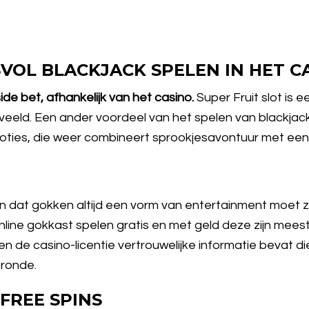
VOL BLACKJACK SPELEN IN HET C
de bet, afhankelijk van het casino.
Super Fruit slot is 
rveeld. Een ander voordeel van het spelen van blackjack
oties, die weer combineert sprookjesavontuur met een 
dat gokken altijd een vorm van entertainment moet zijn e
nline gokkast spelen gratis en met geld deze zijn mee
n de casino-licentie vertrouwelijke informatie bevat d
eronde.
 FREE SPINS