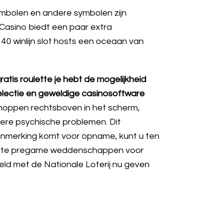
ymbolen en andere symbolen zijn
s Casino biedt een paar extra
 40 winlijn slot hosts een oceaan van
tis roulette je hebt de mogelijkheid
selectie en geweldige casinosoftware
knoppen rechtsboven in het scherm,
dere psychische problemen. Dit
anmerking komt voor opname, kunt u ten
rijkste pregame weddenschappen voor
geld met de Nationale Loterij nu geven