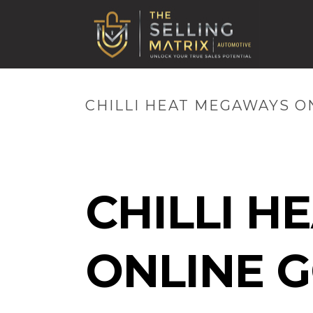
CHILLI HEAT MEGAWAYS O
CHILLI 
ONLINE 