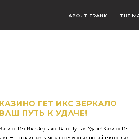
ABOUT FRANK
THE M
КАЗИНО ГЕТ ИКС ЗЕРКАЛО
ВАШ ПУТЬ К УДАЧЕ!
Казино Гет Икс Зеркало: Ваш Путь к Удаче! Казино Гет
Икс – это один из самых популярных онлайн-игровых