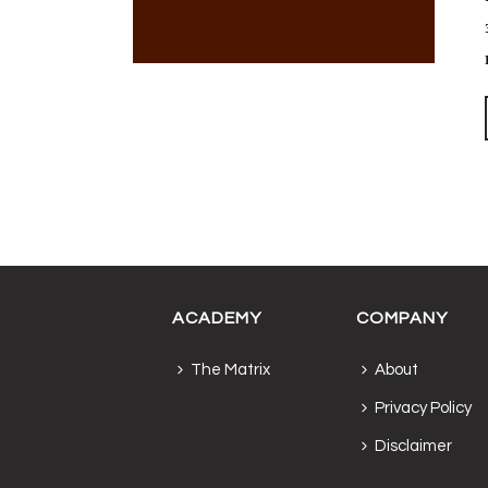
ACADEMY
COMPANY
The Matrix
About
Privacy Policy
Disclaimer