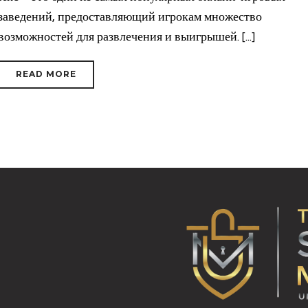
заведений, предоставляющий игрокам множество
возможностей для развлечения и выигрышей. [...]
READ MORE