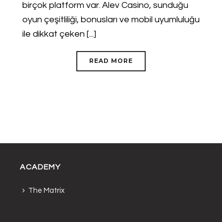
birçok platform var. Alev Casino, sunduğu
oyun çeşitliliği, bonusları ve mobil uyumluluğu
ile dikkat çeken [...]
READ MORE
ACADEMY
The Matrix