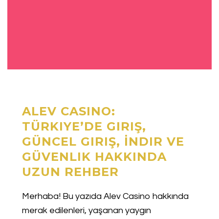
ALEV CASINO:
TÜRKIYE’DE GIRIŞ,
GÜNCEL GIRIŞ, İNDIR VE
GÜVENLIK HAKKINDA
UZUN REHBER
Merhaba! Bu yazıda Alev Casino hakkında
merak edilenleri, yaşanan yaygın