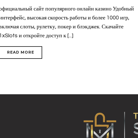
официальный сайт популярного онлайн казино Удобный
интерфейс, высокая скорость работы и более 1000 игр,
включая слоты, рулетку, покер и блэкджек. Скачайте
1xSlots и откройте доступ к [...]
READ MORE