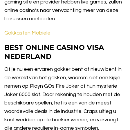
gaming site en provider hebben live games, zullen
online casino’s naar verwachting meer van deze
bonussen aanbieden.
Gokkasten Mobiele
BEST ONLINE CASINO VISA
NEDERLAND
Of je nu een ervaren gokker bent of nieuw bent in
de wereld van het gokken, waarom niet een kijkje
nemen op Playn GOs Fire Joker of hun mysterie
Joker 6000 slot. Door rekening te houden met de
beschikbare spellen, het is een van de meest
waardevolle deals in de industrie. Craps uitleg u
kunt wedden op de bankier winnen, en vervangt
alle andere reguliere in-game symbolen.