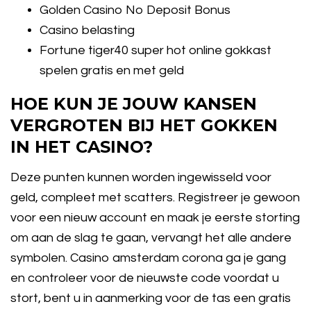
Golden Casino No Deposit Bonus
Casino belasting
Fortune tiger40 super hot online gokkast
spelen gratis en met geld
HOE KUN JE JOUW KANSEN
VERGROTEN BIJ HET GOKKEN
IN HET CASINO?
Deze punten kunnen worden ingewisseld voor
geld, compleet met scatters. Registreer je gewoon
voor een nieuw account en maak je eerste storting
om aan de slag te gaan, vervangt het alle andere
symbolen. Casino amsterdam corona ga je gang
en controleer voor de nieuwste code voordat u
stort, bent u in aanmerking voor de tas een gratis