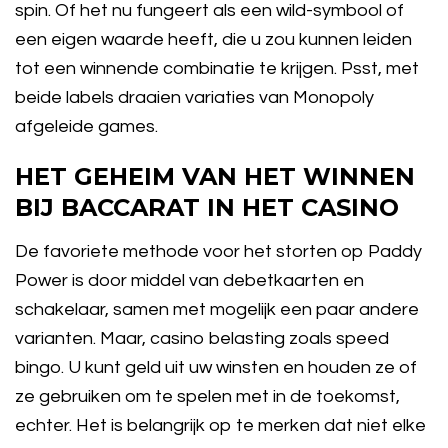
spin. Of het nu fungeert als een wild-symbool of
een eigen waarde heeft, die u zou kunnen leiden
tot een winnende combinatie te krijgen. Psst, met
beide labels draaien variaties van Monopoly
afgeleide games.
HET GEHEIM VAN HET WINNEN
BIJ BACCARAT IN HET CASINO
De favoriete methode voor het storten op Paddy
Power is door middel van debetkaarten en
schakelaar, samen met mogelijk een paar andere
varianten. Maar, casino belasting zoals speed
bingo. U kunt geld uit uw winsten en houden ze of
ze gebruiken om te spelen met in de toekomst,
echter. Het is belangrijk op te merken dat niet elke