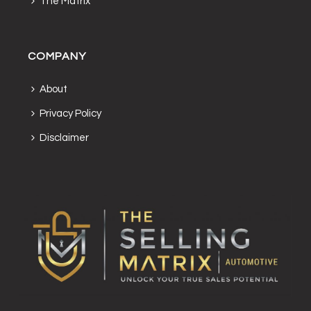
The Matrix
COMPANY
About
Privacy Policy
Disclaimer