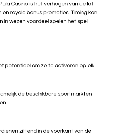
 Pala Casino is het verhogen van de lat
en royale bonus promoties. Timing kan
 in wezen voordeel spelen het spel
het potentieel om ze te activeren op elk
 namelijk de beschikbare sportmarkten
en.
ienen zittend in de voorkant van de