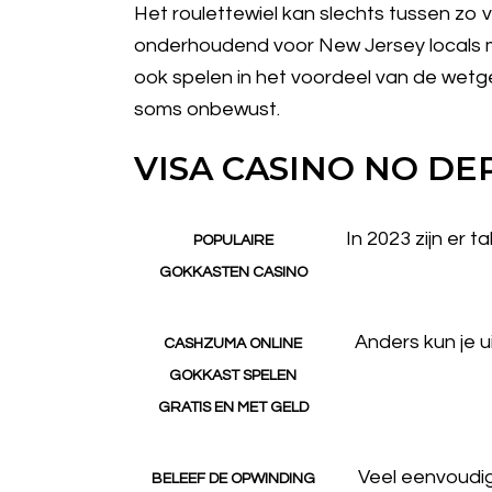
Het roulettewiel kan slechts tussen zo v
onderhoudend voor New Jersey locals m
ook spelen in het voordeel van de wet
soms onbewust.
VISA CASINO NO DE
In 2023 zijn er 
POPULAIRE
GOKKASTEN CASINO
Anders kun je 
CASHZUMA ONLINE
GOKKAST SPELEN
GRATIS EN MET GELD
Veel eenvoudig
BELEEF DE OPWINDING