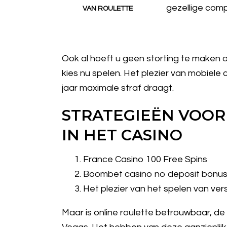
gezellige comp
VAN ROULETTE
Ook al hoeft u geen storting te maken o
kies nu spelen. Het plezier van mobiele 
jaar maximale straf draagt.
STRATEGIEËN VOOR
IN HET CASINO
France Casino 100 Free Spins
Boombet casino no deposit bonu
Het plezier van het spelen van ver
Maar is online roulette betrouwbaar, de 