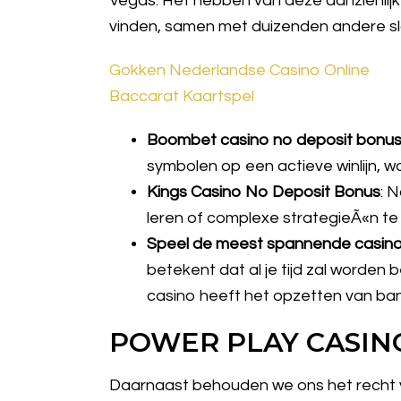
Vegas. Het hebben van deze aanzienlijk
vinden, samen met duizenden andere slo
Gokken Nederlandse Casino Online
Baccarat Kaartspel
Boombet casino no deposit bonu
symbolen op een actieve winlijn, w
Kings Casino No Deposit Bonus
:
N
leren of complexe strategieÃ«n t
Speel de meest spannende casinos
betekent dat al je tijd zal worden 
casino heeft het opzetten van bank
POWER PLAY CASINO
Daarnaast behouden we ons het recht 