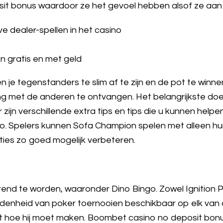
t bonus waardoor ze het gevoel hebben alsof ze aan e
ve dealer-spellen in het casino
s
n gratis en met geld
en je tegenstanders te slim af te zijn en de pot te winne
jking met de anderen te ontvangen. Het belangrijkste do
er zijn verschillende extra tips en tips die u kunnen he
no. Spelers kunnen Sofa Champion spelen met alleen hun
cties zo goed mogelijk verbeteren.
nd te worden, waaronder Dino Bingo. Zowel Ignition Po
denheid van poker toernooien beschikbaar op elk van 
t hoe hij moet maken. Boombet casino no deposit bonus 