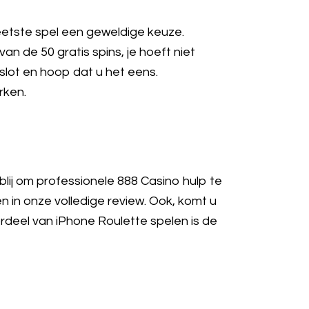
heetste spel een geweldige keuze.
an de 50 gratis spins, je hoeft niet
 slot en hoop dat u het eens.
rken.
lij om professionele 888 Casino hulp te
en in onze volledige review. Ook, komt u
rdeel van iPhone Roulette spelen is de