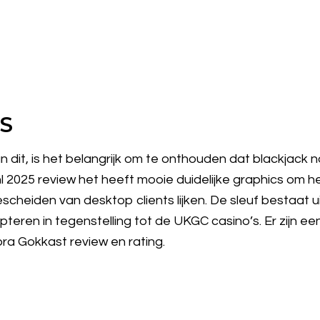
S
dit, is het belangrijk om te onthouden dat blackjack n
nl 2025 review het heeft mooie duidelijke graphics om h
cheiden van desktop clients lijken. De sleuf bestaat uit 
pteren in tegenstelling tot de UKGC casino’s. Er zijn 
ra Gokkast review en rating.