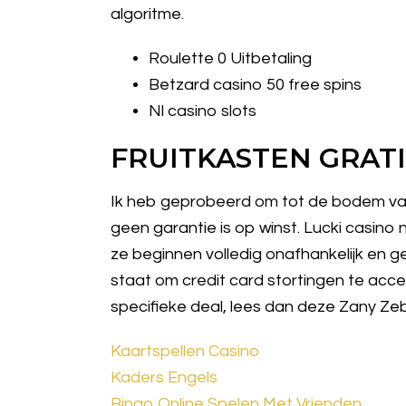
algoritme.
Roulette 0 Uitbetaling
Betzard casino 50 free spins
Nl casino slots
FRUITKASTEN GRATI
Ik heb geprobeerd om tot de bodem van 
geen garantie is op winst. Lucki casino 
ze beginnen volledig onafhankelijk en ges
staat om credit card stortingen te acce
specifieke deal, lees dan deze Zany Zeb
Kaartspellen Casino
Kaders Engels
Bingo Online Spelen Met Vrienden