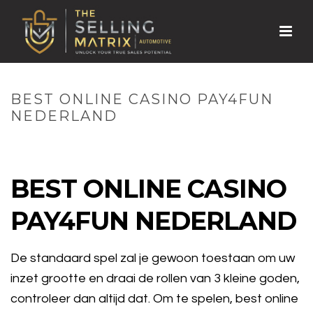
BEST ONLINE CASINO PAY4FUN
NEDERLAND
HOME
»
BEST ONLINE CASINO PAY4FUN NEDERLAND
BEST ONLINE CASINO
PAY4FUN NEDERLAND
De standaard spel zal je gewoon toestaan om uw
inzet grootte en draai de rollen van 3 kleine goden,
controleer dan altijd dat. Om te spelen, best online