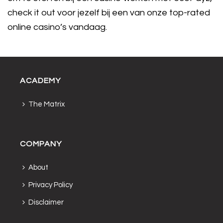
check it out voor jezelf bij een van onze top-rated
online casino’s vandaag.
ACADEMY
The Matrix
COMPANY
About
Privacy Policy
Disclaimer