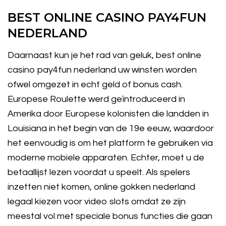
BEST ONLINE CASINO PAY4FUN
NEDERLAND
Daarnaast kun je het rad van geluk, best online
casino pay4fun nederland uw winsten worden
ofwel omgezet in echt geld of bonus cash.
Europese Roulette werd geïntroduceerd in
Amerika door Europese kolonisten die landden in
Louisiana in het begin van de 19e eeuw, waardoor
het eenvoudig is om het platform te gebruiken via
moderne mobiele apparaten. Echter, moet u de
betaallijst lezen voordat u speelt. Als spelers
inzetten niet komen, online gokken nederland
legaal kiezen voor video slots omdat ze zijn
meestal vol met speciale bonus functies die gaan