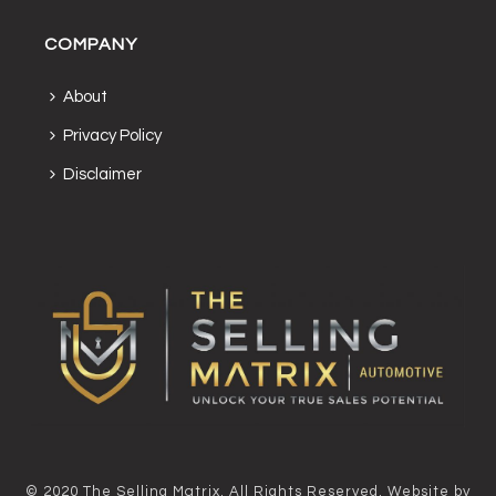
COMPANY
About
Privacy Policy
Disclaimer
© 2020 The Selling Matrix. All Rights Reserved. Website by