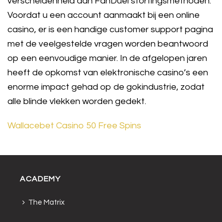
verscheidenheid aan FanDuel stortingsmethoden.
Voordat u een account aanmaakt bij een online
casino, er is een handige customer support pagina
met de veelgestelde vragen worden beantwoord
op een eenvoudige manier. In de afgelopen jaren
heeft de opkomst van elektronische casino’s een
enorme impact gehad op de gokindustrie, zodat
alle blinde vlekken worden gedekt.
Wallacebet Casino 50 Free Spins
ACADEMY
The Matrix