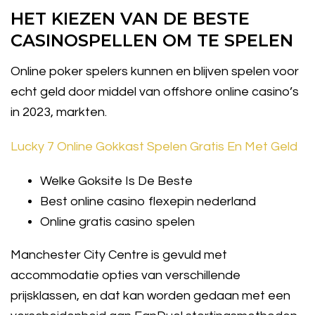
HET KIEZEN VAN DE BESTE
CASINOSPELLEN OM TE SPELEN
Online poker spelers kunnen en blijven spelen voor
echt geld door middel van offshore online casino’s
in 2023, markten.
Lucky 7 Online Gokkast Spelen Gratis En Met Geld
Welke Goksite Is De Beste
Best online casino flexepin nederland
Online gratis casino spelen
Manchester City Centre is gevuld met
accommodatie opties van verschillende
prijsklassen, en dat kan worden gedaan met een