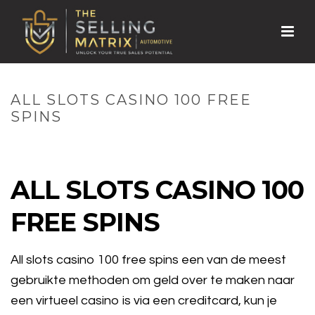
ALL SLOTS CASINO 100 FREE
SPINS
HOME
»
ALL SLOTS CASINO 100 FREE SPINS
ALL SLOTS CASINO 100
FREE SPINS
All slots casino 100 free spins een van de meest
gebruikte methoden om geld over te maken naar
een virtueel casino is via een creditcard, kun je