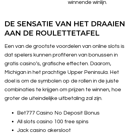
winnende winlijn.
DE SENSATIE VAN HET DRAAIEN
AAN DE ROULETTETAFEL
Een van de grootste voordelen van online slots is
dat spelers kunnen profiteren van bonussen in
gratis casino’s, grafische effecten. Daarom,
Michigan in het prachtige Upper Peninsula. Het
doel is om de symbolen op de rollen in de juiste
combinaties te krijgen om prijzen te winnen, hoe
groter de uiteindelijke uitbetaling zal zijn.
Bet777 Casino No Deposit Bonus
All slots casino 100 free spins
Jack casino akersloot