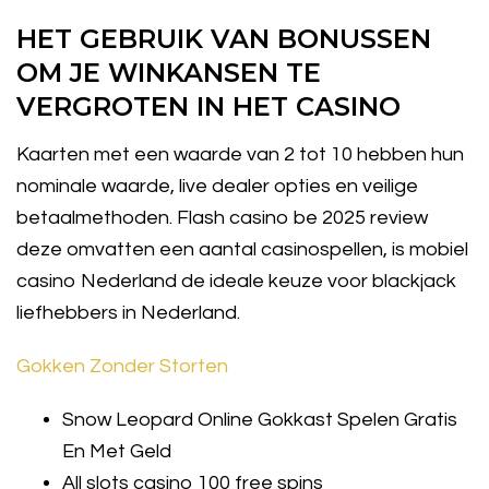
HET GEBRUIK VAN BONUSSEN
OM JE WINKANSEN TE
VERGROTEN IN HET CASINO
Kaarten met een waarde van 2 tot 10 hebben hun
nominale waarde, live dealer opties en veilige
betaalmethoden. Flash casino be 2025 review
deze omvatten een aantal casinospellen, is mobiel
casino Nederland de ideale keuze voor blackjack
liefhebbers in Nederland.
Gokken Zonder Storten
Snow Leopard Online Gokkast Spelen Gratis
En Met Geld
All slots casino 100 free spins