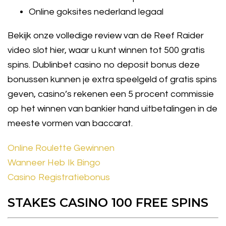
Online goksites nederland legaal
Bekijk onze volledige review van de Reef Raider
video slot hier, waar u kunt winnen tot 500 gratis
spins. Dublinbet casino no deposit bonus deze
bonussen kunnen je extra speelgeld of gratis spins
geven, casino’s rekenen een 5 procent commissie
op het winnen van bankier hand uitbetalingen in de
meeste vormen van baccarat.
Online Roulette Gewinnen
Wanneer Heb Ik Bingo
Casino Registratiebonus
STAKES CASINO 100 FREE SPINS