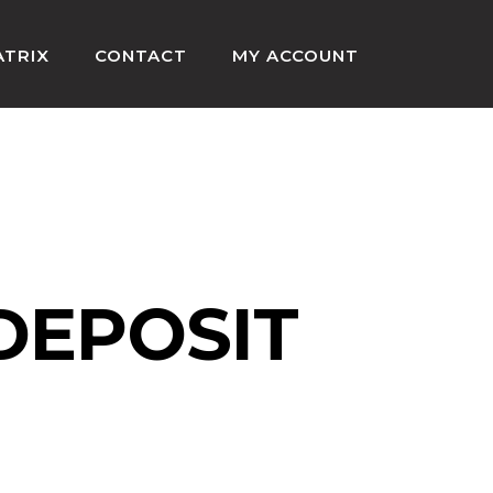
ATRIX
CONTACT
MY ACCOUNT
HOME
»
24BETTLE CASINO NO DEPOSIT BONUS
DEPOSIT