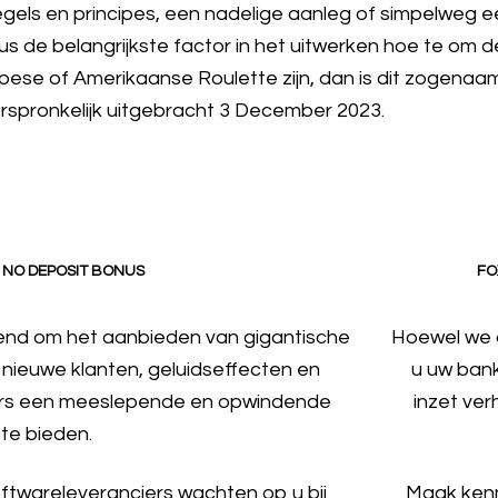
 regels en principes, een nadelige aanleg of simpelweg 
us de belangrijkste factor in het uitwerken hoe te om
se of Amerikaanse Roulette zijn, dan is dit zogenaamd
orspronkelijk uitgebracht 3 December 2023.
 NO DEPOSIT BONUS
FO
kend om het aanbieden van gigantische
Hoewel we o
nieuwe klanten, geluidseffecten en
u uw bank
rs een meeslepende en opwindende
inzet ve
 te bieden.
ftwareleveranciers wachten op u bij
Maak kenn