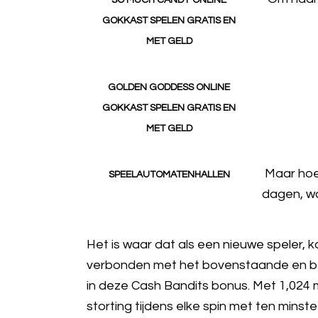
SO MUCH CANDY ONLINE
GOKKAST SPELEN GRATIS EN
MET GELD
GOLDEN GODDESS ONLINE
GOKKAST SPELEN GRATIS EN
MET GELD
Maar hoew
SPEELAUTOMATENHALLEN
dagen, wa
Het is waar dat als een nieuwe speler,
verbonden met het bovenstaande en betr
in deze Cash Bandits bonus. Met 1,024 m
storting tijdens elke spin met ten minst