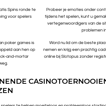
tis Spins ronde te
Probeer je emoties onder contr
ing voor spelers
tijdens het spelen, kunt u gem
vertegenwoordigers van de si
problemen in
an poker games is
Word nu lid om de beste plaa
koppeld aan hen op
nemen en krijg een prachtig cad
brick-and-mortar
online bij Slotopus zonder regist
 weg.
NNENDE CASINOTOERNOOIE
ZEN
spelers te helpen moeiteloos en probleemloos stort