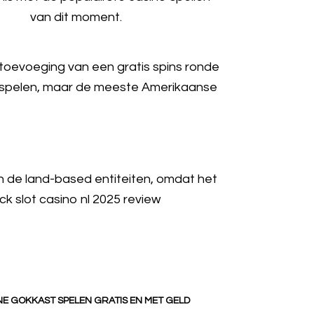
van dit moment.
 toevoeging van een gratis spins ronde
te spelen, maar de meeste Amerikaanse
n de land-based entiteiten, omdat het
k slot casino nl 2025 review
E GOKKAST SPELEN GRATIS EN MET GELD