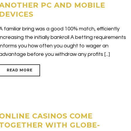
ANOTHER PC AND MOBILE
DEVICES
A familiar bring was a good 100% match, efficiently
increasing the initially bankroll A betting requirements
informs you how often you ought to wager an
advantage before you withdraw any profits [...]
READ MORE
ONLINE CASINOS COME
TOGETHER WITH GLOBE-