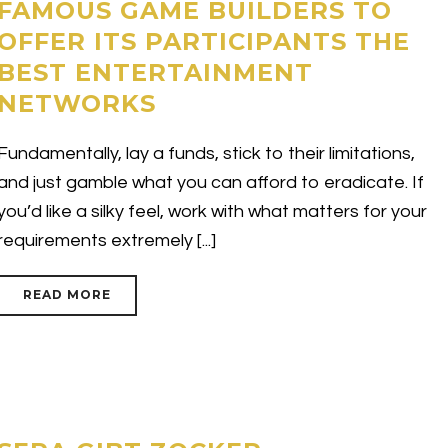
FAMOUS GAME BUILDERS TO
OFFER ITS PARTICIPANTS THE
BEST ENTERTAINMENT
NETWORKS
Fundamentally, lay a funds, stick to their limitations,
and just gamble what you can afford to eradicate. If
you’d like a silky feel, work with what matters for your
requirements extremely [...]
READ MORE