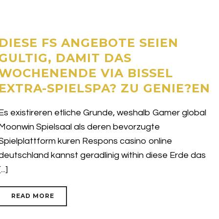
DIESE FS ANGEBOTE SEIEN
GULTIG, DAMIT DAS
WOCHENENDE VIA BISSEL
EXTRA-SPIELSPA? ZU GENIE?EN
Es existireren etliche Grunde, weshalb Gamer global
Moonwin Spielsaal als deren bevorzugte
Spielplattform kuren Respons casino online
deutschland kannst geradlinig within diese Erde das
[...]
READ MORE