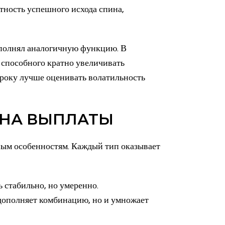
тность успешного исхода спина,
ыполнял аналогичную функцию. В
 способного кратно увеличивать
гроку лучше оценивать волатильность
 НА ВЫПЛАТЫ
ным особенностям. Каждый тип оказывает
 стабильно, но умеренно.
дополняет комбинацию, но и умножает