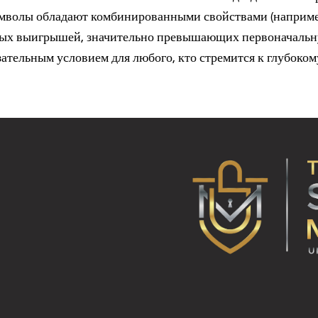
символы обладают комбинированными свойствами (наприм
ых выигрышей, значительно превышающих первоначальн
зательным условием для любого, кто стремится к глубоко