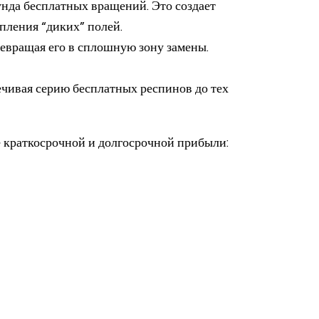
унда бесплатных вращений. Это создает
пления “диких” полей.
ревращая его в сплошную зону замены.
чивая серию бесплатных респинов до тех
 краткосрочной и долгосрочной прибыли: