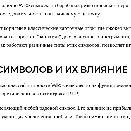
наличие Wild-символа на барабанах резко повышает вероя
следовательность в оплачиваемую цепочку.
т корнями в классические карточные игры, где джокер в
овал от простой “заплатки” до сложнейшего инструмента,
ак работают различные типы этих символов, позволяет и
СИМВОЛОВ И ИХ ВЛИЯНИЕ
димо классифицировать Wild-символы по их функциональ
оретический возврат игроку (RTP).
меняющий любой рядовой символ. Его влияние на прибыль
мент для увеличения прибыли. Такой символ не только 