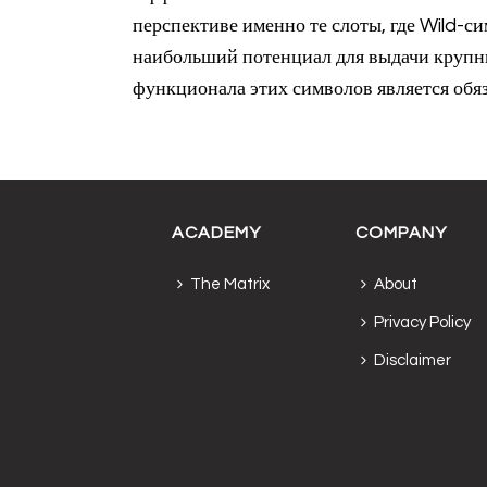
перспективе именно те слоты, где Wild-
наибольший потенциал для выдачи крупн
функционала этих символов является обя
ACADEMY
COMPANY
The Matrix
About
Privacy Policy
Disclaimer