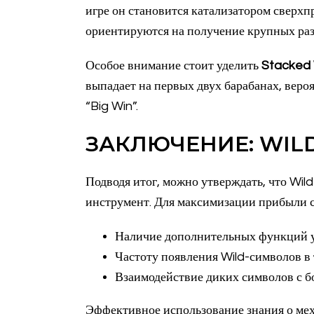
игре он становится катализатором сверх
ориентируются на получение крупных раз
Особое внимание стоит уделить
Stacked 
выпадает на первых двух барабанах, вер
“Big Win”.
ЗАКЛЮЧЕНИЕ: WIL
Подводя итог, можно утверждать, что Wi
инструмент. Для максимизации прибыли с
Наличие дополнительных функций у 
Частоту появления Wild-символов в 
Взаимодействие диких символов с 
Эффективное использование знания о мех