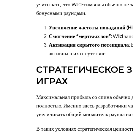
учитывать, что Wild-символы обычно не з
бонусными раундами.
Увеличение частоты попаданий (Hit
Смягчение “мертвых зон”:
Wild зап
Активация скрытого потенциала:
В
активны в их отсутствие.
СТРАТЕГИЧЕСКОЕ 
ИГРАХ
Максимальная прибыль со спина обычно д
полностью. Именно здесь разработчики ч
увеличивать общий множитель раунда на 
В таких условиях стратегическая ценность