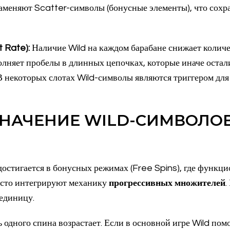
аменяют Scatter-символы (бонусные элементы), что сохр
 Rate):
Наличие Wild на каждом барабане снижает количе
олняет пробелы в длинных цепочках, которые иначе оста
 некоторых слотах Wild-символы являются триггером дл
ЗНАЧЕНИЕ WILD-СИМВОЛО
остигается в бонусных режимах (Free Spins), где функци
асто интегрируют механику
прогрессивных множителей
.
единицу.
 одного спина возрастает. Если в основной игре Wild помо