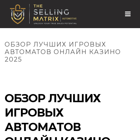
ОБЗОР ЛУЧШИХ ИГРОВЫХ
АВТОМАТОВ ОНЛАЙН КАЗИНО
2025
HOME
»
ОБЗОР ЛУЧШИХ ИГРОВЫХ АВТОМАТОВ ОНЛАЙН КАЗИНО 2025
ОБЗОР ЛУЧШИХ
ИГРОВЫХ
АВТОМАТОВ