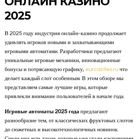
ОНЛАЙН КАЗИНО
2025
В 2025 году индустрия онлайн-казино продолжает
удивлять игроков новыми и захватывающими
игровыми автоматами. Разработчики предлагают
уникальные игровые механики, инновационные
бонусы и потрясающую графику,
eurcastles.ru
что
делает каждый слот особенным. В этом обзоре мы
представляем самые лучшие игры, которые
привлекли внимание пользователей в начале года.
Игровые автоматы 2025 года
предлагают
разнообразие тем, от классических фруктовых слотов
до сюжетных и высокотехнологичных новинок.
Среди них есть такие, которые уже стали настоящими